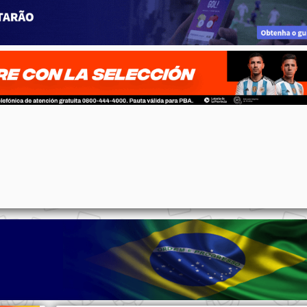
p
n
l
ernote
Share