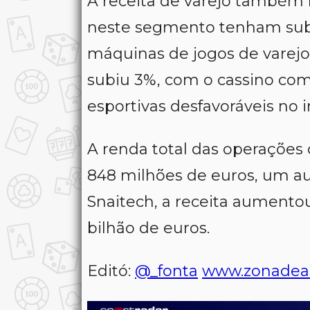
A receita de varejo também 
neste segmento tenham subid
máquinas de jogos de varejo 
subiu 3%, com o cassino co
esportivas desfavoráveis no i
A renda total das operações
848 milhões de euros, um a
Snaitech, a receita aumentou
bilhão de euros.
Editó:
@_fonta
www.zonadea