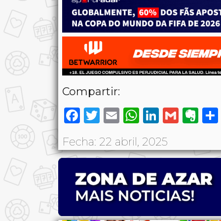
Compartir:
Facebook
Twitter
Email
WhatsAp
LinkedI
Gmai
Ev
Fecha: 22 abril, 2025