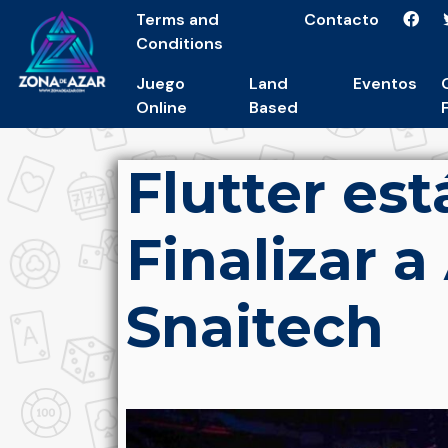
Terms and
Contacto
Conditions
Juego
Land
Eventos
Online
Based
Flutter est
Finalizar a
Snaitech