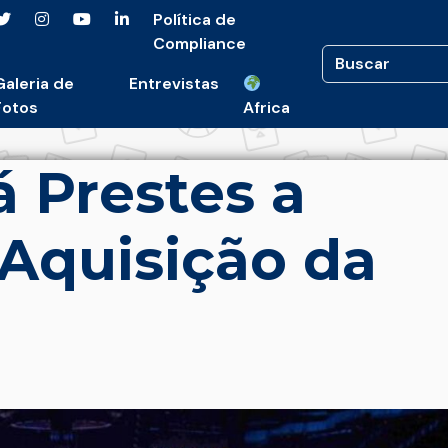
Política de
Compliance
Galeria de
Entrevistas
Fotos
Africa
á Prestes a
 Aquisição da