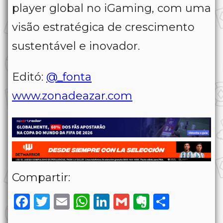
player global no iGaming, com uma
visão estratégica de crescimento
sustentável e inovador.
Editó:
@_fonta
www.zonadeazar.com
Compartir:
Facebook
Twitter
Email
WhatsApp
LinkedIn
Gmail
Evernote
Share