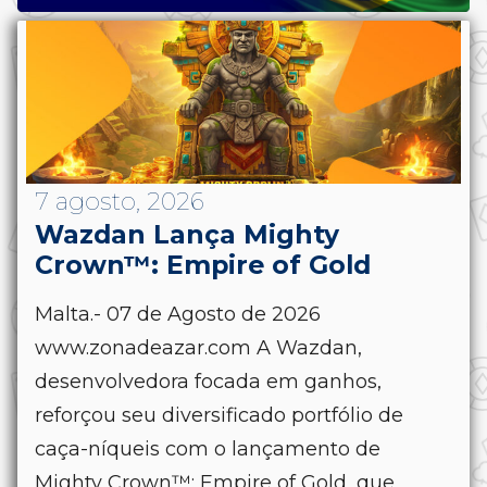
7 agosto, 2026
Wazdan Lança Mighty
Crown™: Empire of Gold
Malta.- 07 de Agosto de 2026
www.zonadeazar.com A Wazdan,
desenvolvedora focada em ganhos,
reforçou seu diversificado portfólio de
caça-níqueis com o lançamento de
Mighty Crown™: Empire of Gold, que