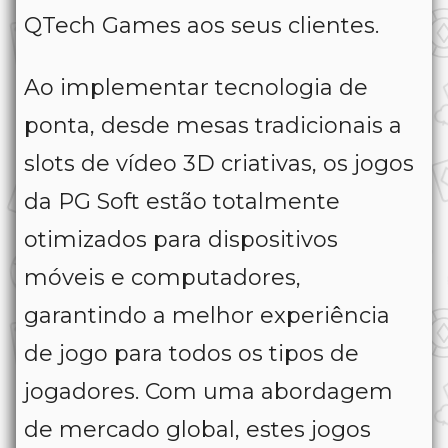
QTech Games aos seus clientes.
Ao implementar tecnologia de
ponta, desde mesas tradicionais a
slots de vídeo 3D criativas, os jogos
da PG Soft estão totalmente
otimizados para dispositivos
móveis e computadores,
garantindo a melhor experiência
de jogo para todos os tipos de
jogadores. Com uma abordagem
de mercado global, estes jogos