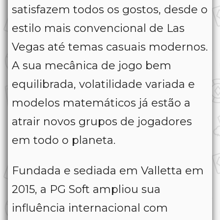
satisfazem todos os gostos, desde o
estilo mais convencional de Las
Vegas até temas casuais modernos.
A sua mecânica de jogo bem
equilibrada, volatilidade variada e
modelos matemáticos já estão a
atrair novos grupos de jogadores
em todo o planeta.
Fundada e sediada em Valletta em
2015, a PG Soft ampliou sua
influência internacional com