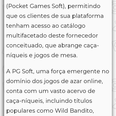
(Pocket Games Soft), permitindo
que os clientes de sua plataforma
tenham acesso ao catálogo
multifacetado deste fornecedor
conceituado, que abrange caça-
níqueis e jogos de mesa.
A PG Soft, uma força emergente no
domínio dos jogos de azar online,
conta com um vasto acervo de
caça-níqueis, incluindo títulos
populares como
Wild Bandito
,