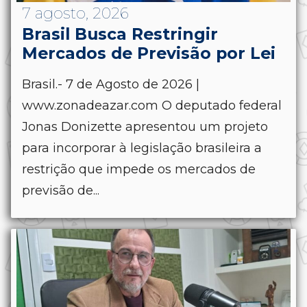
7 agosto, 2026
Brasil Busca Restringir
Mercados de Previsão por Lei
Brasil.- 7 de Agosto de 2026 |
www.zonadeazar.com O deputado federal
Jonas Donizette apresentou um projeto
para incorporar à legislação brasileira a
restrição que impede os mercados de
previsão de...