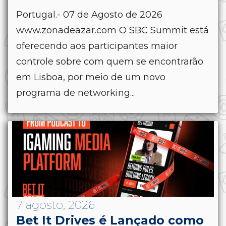
Portugal.- 07 de Agosto de 2026
www.zonadeazar.com O SBC Summit está
oferecendo aos participantes maior
controle sobre com quem se encontrarão
em Lisboa, por meio de um novo
programa de networking...
7 agosto, 2026
Bet It Drives é Lançado como