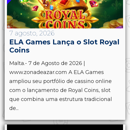
7 agosto, 2026
ELA Games Lança o Slot Royal
Coins
Malta.- 7 de Agosto de 2026 |
www.zonadeazar.com A ELA Games
ampliou seu portfólio de cassino online
com o lançamento de Royal Coins, slot
que combina uma estrutura tradicional
de...