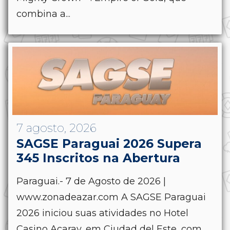
combina a...
7 agosto, 2026
SAGSE Paraguai 2026 Supera
345 Inscritos na Abertura
Paraguai.- 7 de Agosto de 2026 |
www.zonadeazar.com A SAGSE Paraguai
2026 iniciou suas atividades no Hotel
Casino Acaray, em Ciudad del Este, com