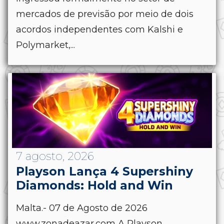
mercados de previsão por meio de dois
acordos independentes com Kalshi e
Polymarket,...
7 agosto, 2026
Playson Lança 4 Supershiny
Diamonds: Hold and Win
Malta.- 07 de Agosto de 2026
www.zonadeazar.com A Playson,