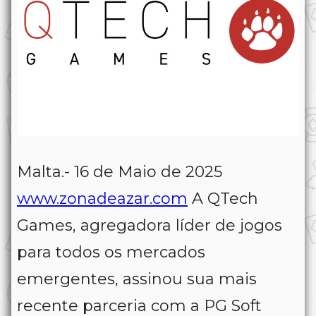
Malta.- 16 de Maio de 2025
www.zonadeazar.com
A QTech
Games, agregadora líder de jogos
para todos os mercados
emergentes, assinou sua mais
recente parceria com a PG Soft