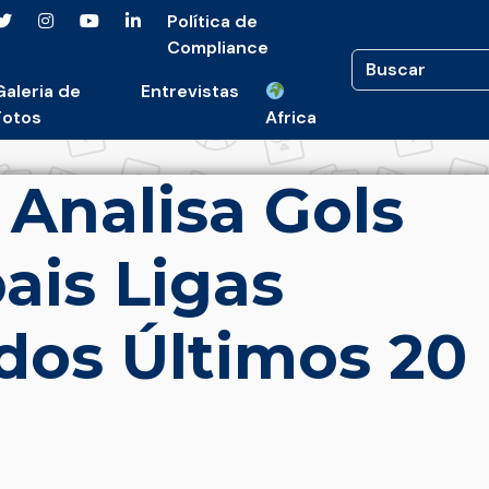
Política de
Compliance
Galeria de
Entrevistas
Fotos
Africa
 Analisa Gols
ais Ligas
dos Últimos 20