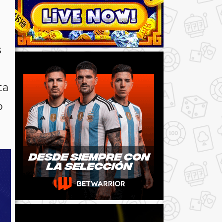
s
ta
o