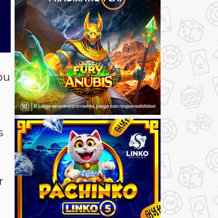
ou
s
r