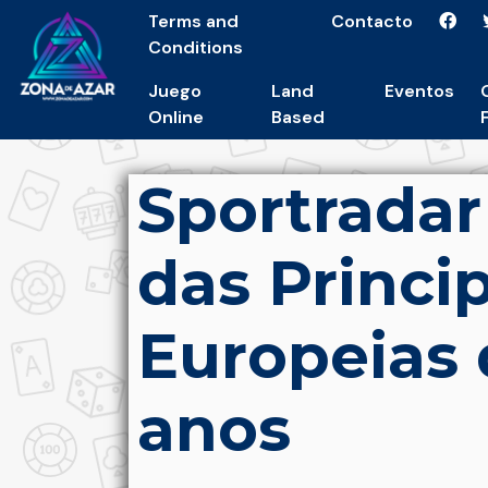
Terms and
Contacto
Conditions
Juego
Land
Eventos
Online
Based
Sportradar
das Princip
Europeias 
anos