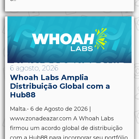
6 agosto, 2026
Whoah Labs Amplia
Distribuição Global com a
Hub88
Malta.- 6 de Agosto de 2026 |
www.zonadeazar.com A Whoah Labs
firmou um acordo global de distribuição
com a Hub88 para incorporar seu portfólio