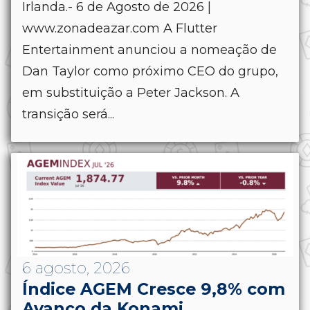
Irlanda.- 6 de Agosto de 2026 |
www.zonadeazar.com A Flutter
Entertainment anunciou a nomeação de
Dan Taylor como próximo CEO do grupo,
em substituição a Peter Jackson. A
transição será...
6 agosto, 2026
Índice AGEM Cresce 9,8% com
Avanço da Konami