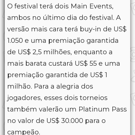
O festival terá dois Main Events,
ambos no último dia do festival. A
versão mais cara terá buy-in de US$
1.050 e uma premiação garantida
de US$ 2,5 milhões, enquanto a
mais barata custará US$ 55 e uma
premiação garantida de US$ 1
milhão. Para a alegria dos
jogadores, esses dois torneios
também valerão um Platinum Pass
no valor de US$ 30.000 para o
campeão.