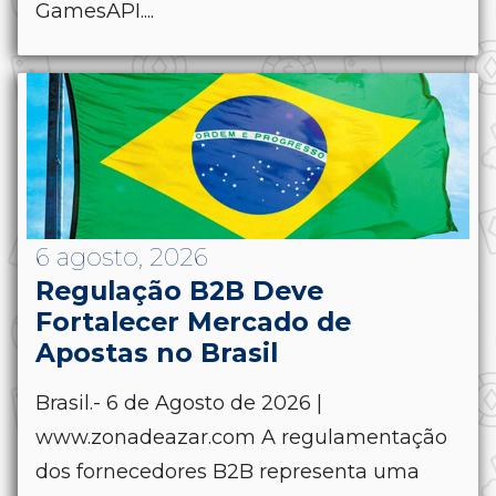
GamesAPI....
6 agosto, 2026
Regulação B2B Deve
Fortalecer Mercado de
Apostas no Brasil
Brasil.- 6 de Agosto de 2026 |
www.zonadeazar.com A regulamentação
dos fornecedores B2B representa uma