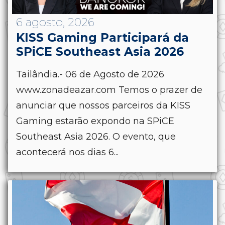
6 agosto, 2026
KISS Gaming Participará da
SPiCE Southeast Asia 2026
Tailândia.- 06 de Agosto de 2026
www.zonadeazar.com Temos o prazer de
anunciar que nossos parceiros da KISS
Gaming estarão expondo na SPiCE
Southeast Asia 2026. O evento, que
acontecerá nos dias 6...