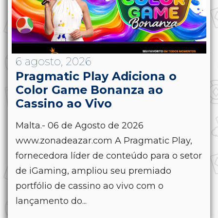
6 agosto, 2026
Pragmatic Play Adiciona o
Color Game Bonanza ao
Cassino ao Vivo
Malta.- 06 de Agosto de 2026
www.zonadeazar.com A Pragmatic Play,
fornecedora líder de conteúdo para o setor
de iGaming, ampliou seu premiado
portfólio de cassino ao vivo com o
lançamento do...