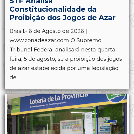
STF Analisa
Constitucionalidade da
Proibição dos Jogos de Azar
Brasil.- 6 de Agosto de 2026 |
www.zonadeazar.com O Supremo
Tribunal Federal analisará nesta quarta-
feira, 5 de agosto, se a proibição dos jogos
de azar estabelecida por uma legislação
de...