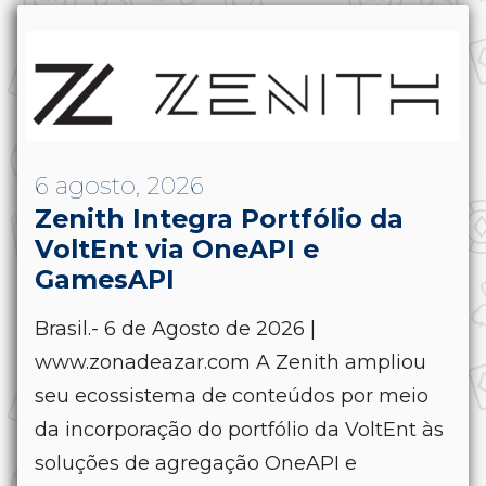
6 agosto, 2026
Zenith Integra Portfólio da
VoltEnt via OneAPI e
GamesAPI
Brasil.- 6 de Agosto de 2026 |
www.zonadeazar.com A Zenith ampliou
seu ecossistema de conteúdos por meio
da incorporação do portfólio da VoltEnt às
soluções de agregação OneAPI e