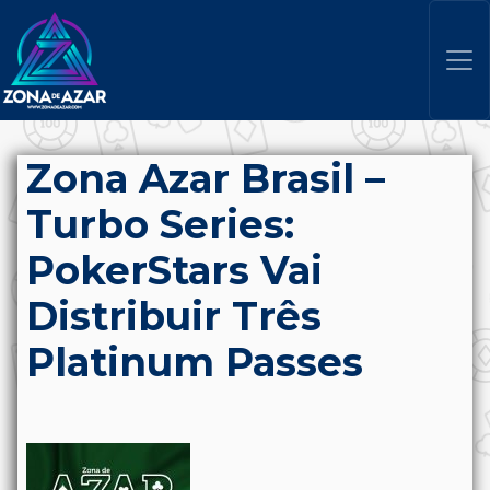
Zona Azar Brasil –
Turbo Series:
PokerStars Vai
Distribuir Três
Platinum Passes