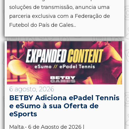
soluções de transmissão, anuncia uma
parceria exclusiva com a Federação de
Futebol do País de Gales...
6 agosto, 2026
BETBY Adiciona ePadel Tennis
e eSumo à sua Oferta de
eSports
Malta.- 6 de Agosto de 2026 |