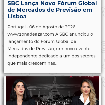
SBC Lança Novo Fórum Global
de Mercados de Previsão em
Lisboa
Portugal.- 06 de Agosto de 2026
www.zonadeazar.com A SBC anunciou o
lançamento do Fórum Global de
Mercados de Previsão, um novo evento
independente dedicado a um dos setores
que mais crescem nas...