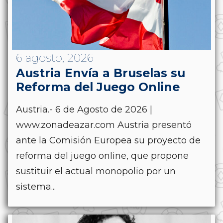
6 agosto, 2026
Austria Envía a Bruselas su
Reforma del Juego Online
Austria.- 6 de Agosto de 2026 |
www.zonadeazar.com Austria presentó
ante la Comisión Europea su proyecto de
reforma del juego online, que propone
sustituir el actual monopolio por un
sistema...