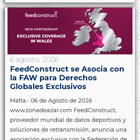
6 agosto, 2026
FeedConstruct se Asocia con
la FAW para Derechos
Globales Exclusivos
Malta.- 06 de Agosto de 2026
www.zonadeazar.com FeedConstruct,
proveedor mundial de datos deportivos y
soluciones de retransmisión, anuncia una
asociación exclusiva con la Federación de