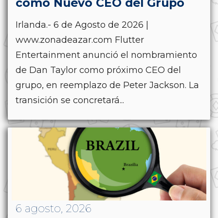
como Nuevo CEO del Grupo
Irlanda.- 6 de Agosto de 2026 |
www.zonadeazar.com Flutter
Entertainment anunció el nombramiento
de Dan Taylor como próximo CEO del
grupo, en reemplazo de Peter Jackson. La
transición se concretará...
6 agosto, 2026