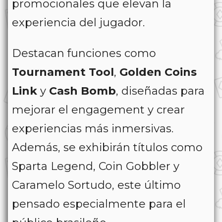
promocionales que elevan la
experiencia del jugador.
Destacan funciones como
Tournament Tool
,
Golden Coins
Link
y
Cash Bomb
, diseñadas para
mejorar el engagement y crear
experiencias más inmersivas.
Además, se exhibirán títulos como
Sparta Legend
,
Coin Gobbler
y
Caramelo Sortudo
, este último
pensado especialmente para el