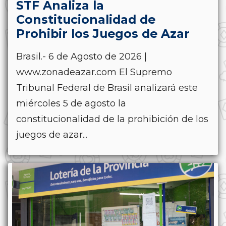
STF Analiza la
Constitucionalidad de
Prohibir los Juegos de Azar
Brasil.- 6 de Agosto de 2026 |
www.zonadeazar.com El Supremo
Tribunal Federal de Brasil analizará este
miércoles 5 de agosto la
constitucionalidad de la prohibición de los
juegos de azar...