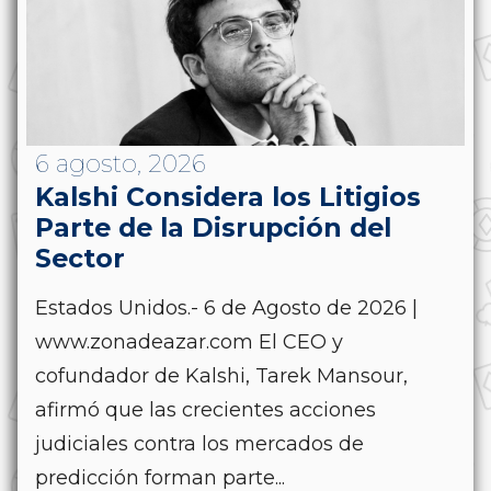
6 agosto, 2026
Kalshi Considera los Litigios
Parte de la Disrupción del
Sector
Estados Unidos.- 6 de Agosto de 2026 |
www.zonadeazar.com El CEO y
cofundador de Kalshi, Tarek Mansour,
afirmó que las crecientes acciones
judiciales contra los mercados de
predicción forman parte...