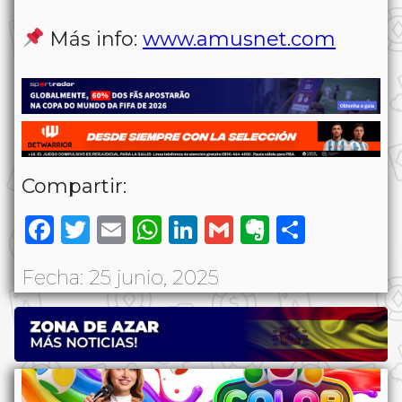
Más info:
www.amusnet.com
Compartir:
Facebook
Twitter
Email
WhatsApp
LinkedIn
Gmail
Evernote
Share
Fecha: 25 junio, 2025