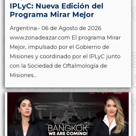
IPLyC: Nueva Edición del
Programa Mirar Mejor
Argentina.- 06 de Agosto de 2026
www.zonadeazar.com El programa Mirar
Mejor, impulsado por el Gobierno de
Misiones y coordinado por el IPLyC junto
con la Sociedad de Oftalmología de
Misiones...