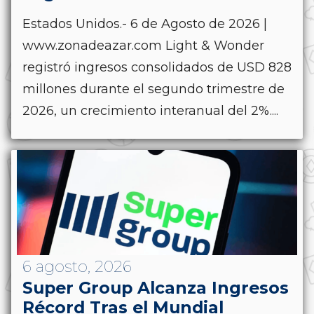
Estados Unidos.- 6 de Agosto de 2026 |
www.zonadeazar.com Light & Wonder
registró ingresos consolidados de USD 828
millones durante el segundo trimestre de
2026, un crecimiento interanual del 2%....
6 agosto, 2026
Super Group Alcanza Ingresos
Récord Tras el Mundial