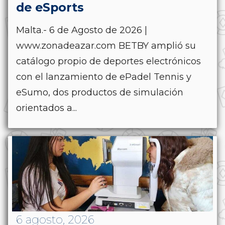
de eSports
Malta.- 6 de Agosto de 2026 |
www.zonadeazar.com BETBY amplió su
catálogo propio de deportes electrónicos
con el lanzamiento de ePadel Tennis y
eSumo, dos productos de simulación
orientados a...
6 agosto, 2026