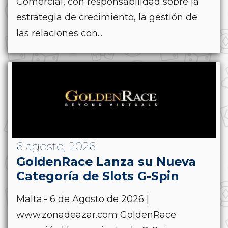
Comercial, con responsabilidad sobre la
estrategia de crecimiento, la gestión de
las relaciones con...
6 agosto, 2026
GoldenRace Lanza su Nueva
Categoría de Slots G-Spin
Malta.- 6 de Agosto de 2026 |
www.zonadeazar.com GoldenRace