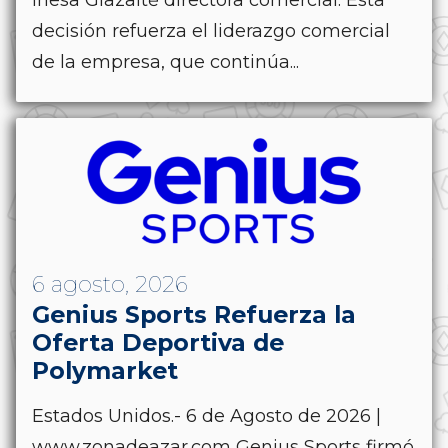
decisión refuerza el liderazgo comercial
de la empresa, que continúa...
6 agosto, 2026
Genius Sports Refuerza la
Oferta Deportiva de
Polymarket
Estados Unidos.- 6 de Agosto de 2026 |
www.zonadeazar.com Genius Sports firmó