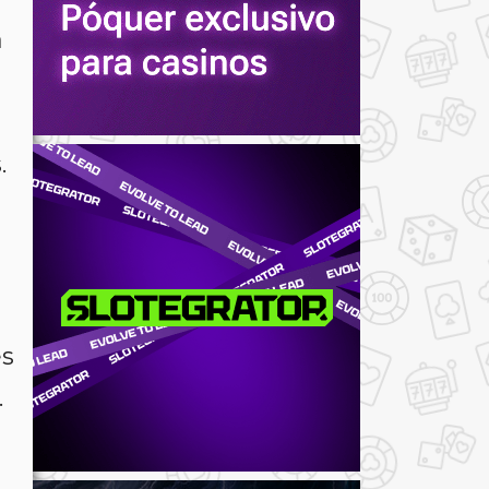
a
.
es
.