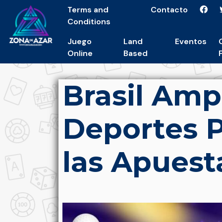
Terms and
Contacto
Conditions
Juego
Land
Eventos
Online
Based
Brasil Ampl
Deportes P
las Apuest