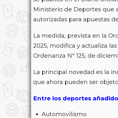
Ministerio de Deportes que am
autorizadas para apuestas de 
La medida, prevista en la Or
2025, modifica y actualiza la
Ordenanza Nº 125, de diciem
La principal novedad es la in
que ahora pueden ser objeto 
Entre los deportes añadido
Automovilismo