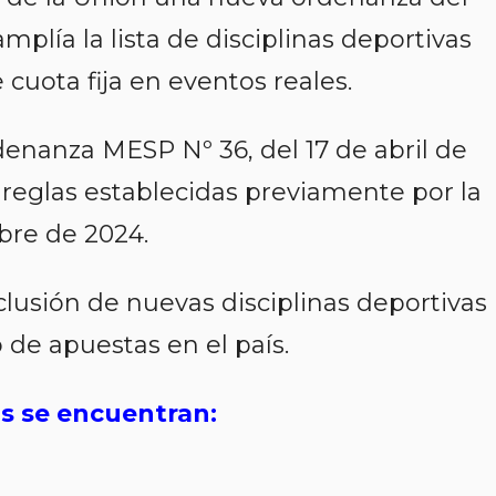
plía la lista de disciplinas deportivas
cuota fija en eventos reales.
denanza MESP Nº 36, del 17 de abril de
s reglas establecidas previamente por la
bre de 2024.
clusión de nuevas disciplinas deportivas
de apuestas en el país.
s se encuentran: