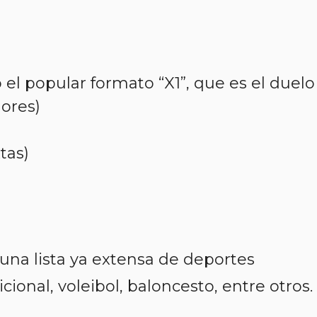
 el popular formato “X1”, que es el duelo
dores)
tas)
 una lista ya extensa de deportes
cional, voleibol, baloncesto, entre otros.