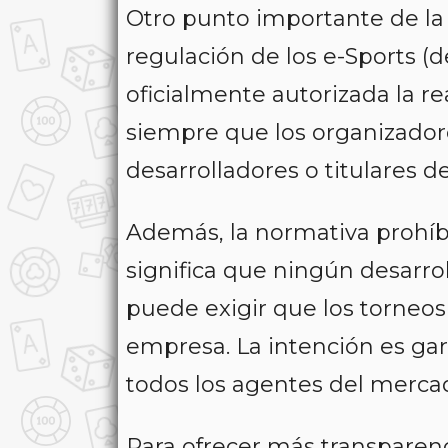
Otro punto importante de la 
regulación de los e-Sports (d
oficialmente autorizada la re
siempre que los organizadore
desarrolladores o titulares d
Además, la normativa prohíbe
significa que ningún desarro
puede exigir que los torneo
empresa. La intención es gar
todos los agentes del merca
Para ofrecer más transparenci