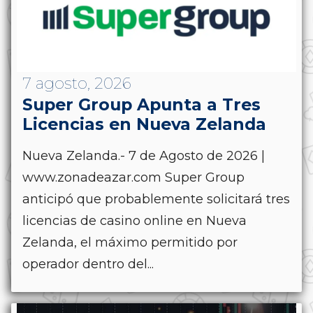
7 agosto, 2026
Super Group Apunta a Tres
Licencias en Nueva Zelanda
Nueva Zelanda.- 7 de Agosto de 2026 |
www.zonadeazar.com Super Group
anticipó que probablemente solicitará tres
licencias de casino online en Nueva
Zelanda, el máximo permitido por
operador dentro del...