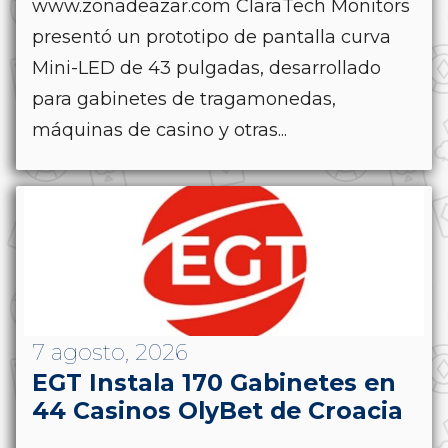
www.zonadeazar.com ClaraTech Monitors
presentó un prototipo de pantalla curva
Mini-LED de 43 pulgadas, desarrollado
para gabinetes de tragamonedas,
máquinas de casino y otras...
7 agosto, 2026
EGT Instala 170 Gabinetes en
44 Casinos OlyBet de Croacia