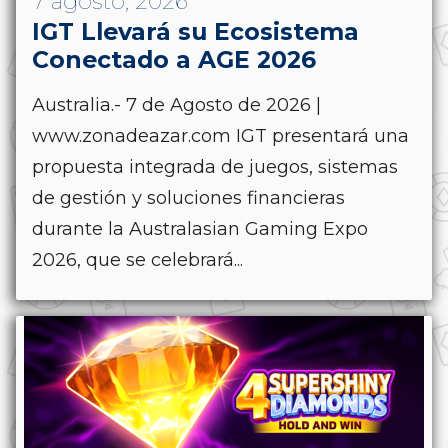
7 agosto, 2026
IGT Llevará su Ecosistema
Conectado a AGE 2026
Australia.- 7 de Agosto de 2026 |
www.zonadeazar.com IGT presentará una
propuesta integrada de juegos, sistemas
de gestión y soluciones financieras
durante la Australasian Gaming Expo
2026, que se celebrará...