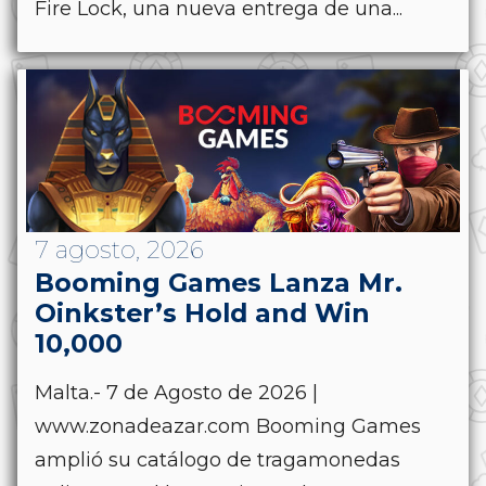
Fire Lock, una nueva entrega de una...
7 agosto, 2026
Booming Games Lanza Mr.
Oinkster’s Hold and Win
10,000
Malta.- 7 de Agosto de 2026 |
www.zonadeazar.com Booming Games
amplió su catálogo de tragamonedas