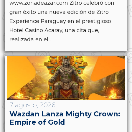
www.zonadeazar.com Zitro celebró con
gran éxito una nueva edición de Zitro
Experience Paraguay en el prestigioso
Hotel Casino Acaray, una cita que,
realizada en el...
7 agosto, 2026
Wazdan Lanza Mighty Crown:
Empire of Gold