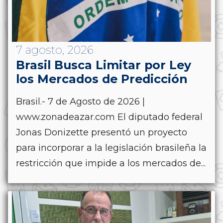
7 agosto, 2026
Brasil Busca Limitar por Ley
los Mercados de Predicción
Brasil.- 7 de Agosto de 2026 |
www.zonadeazar.com El diputado federal
Jonas Donizette presentó un proyecto
para incorporar a la legislación brasileña la
restricción que impide a los mercados de...