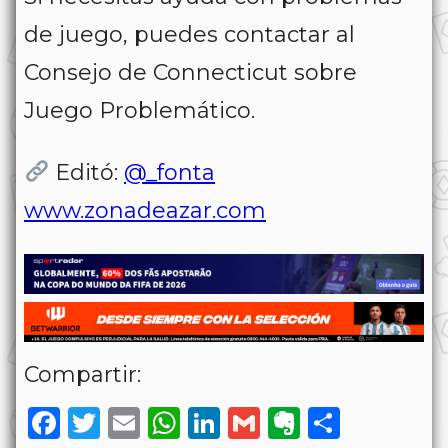
de juego, puedes contactar al
Consejo de Connecticut sobre
Juego Problemático.
Editó:
@_fonta
www.zonadeazar.com
Compartir:
Facebook
Twitter
Email
WhatsApp
LinkedIn
Gmail
Evernote
Share