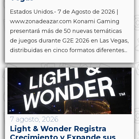
Estados Unidos.- 7 de Agosto de 2026 |
www.zonadeazar.com Konami Gaming
presentará más de 50 nuevas temáticas
de juegos durante G2E 2026 en Las Vegas,
distribuidas en cinco formatos diferentes...
7 agosto, 2026
Light & Wonder Registra
Crecimiento y Expande sus