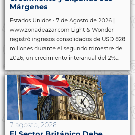
Márgenes
Estados Unidos.- 7 de Agosto de 2026 |
www.zonadeazar.com Light & Wonder
registró ingresos consolidados de USD 828
millones durante el segundo trimestre de
2026, un crecimiento interanual del 2%....
7 agosto, 2026
El Sector Británico Debe