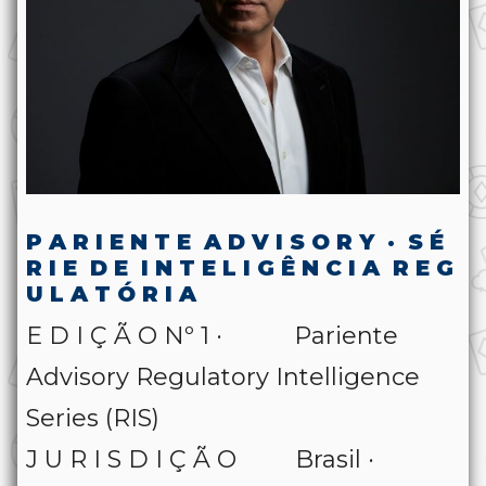
P A R I E N T E A D V I S O R Y · S É
R I E D E I N T E L I G Ê N C I A R E G
U L A T Ó R I A
E D I Ç Ã O Nº 1 · Pariente
Advisory Regulatory Intelligence
Series (RIS)
J U R I S D I Ç Ã O Brasil ·