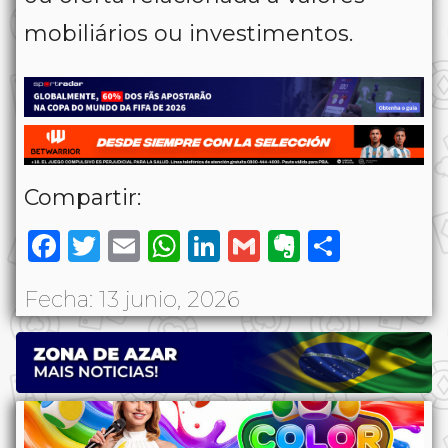
mobiliários ou investimentos.
Compartir:
Facebook
Twitter
Email
WhatsApp
LinkedIn
Gmail
Evernote
Share
Fecha: 13 junio, 2026