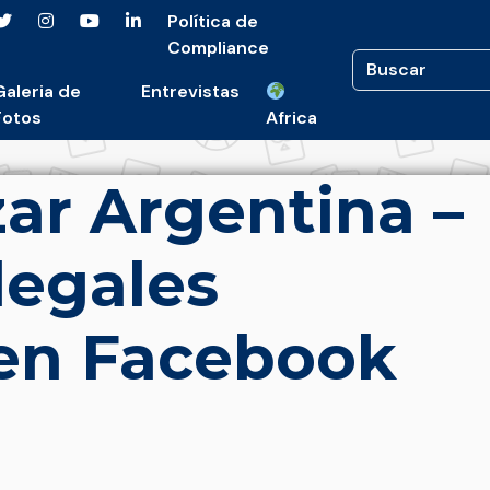
Política de
Compliance
Galeria de
Entrevistas
Fotos
Africa
ar Argentina –
legales
 en Facebook