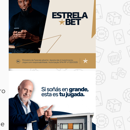
ro
ue