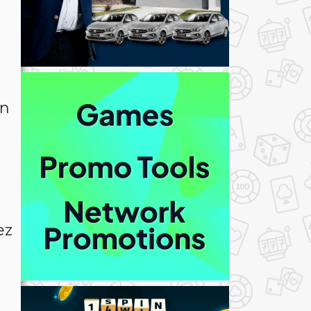
o
on
ez