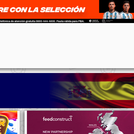
p
n
l
ernote
Share