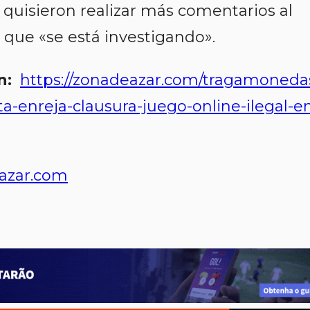
quisieron realizar más comentarios al
 que «se está investigando».
n:
https://zonadeazar.com/tragamoneda
ta-enreja-clausura-juego-online-ilegal-e
azar.com