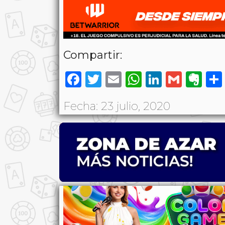
Compartir:
Facebook
Twitter
Email
WhatsAp
LinkedI
Gmai
Ev
Fecha: 23 julio, 2020