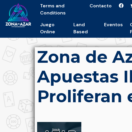
Terms and
Contacto
Conditions
Juego
Land
Eventos
Online
Based
Zona de Az
Apuestas I
Proliferan