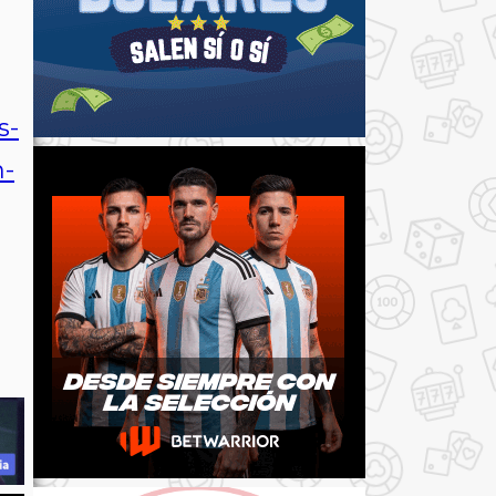
s-
n-