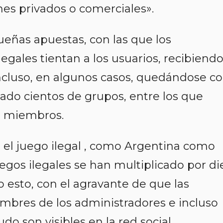
nes privados o comerciales».
eñas apuestas, con las que los
legales tientan a los usuarios, recibiend
incluso, en algunos casos, quedándose c
tado cientos de grupos, entre los que
e miembros.
 el juego ilegal , como Argentina como
egos ilegales se han multiplicado por di
o esto, con el agravante de que las
ombres de los administradores e incluso
do son visibles en la red social.