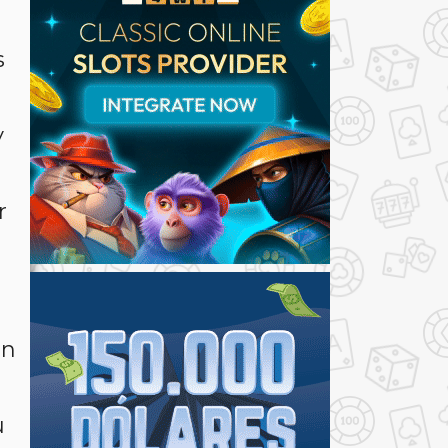
s
y
r
en
u