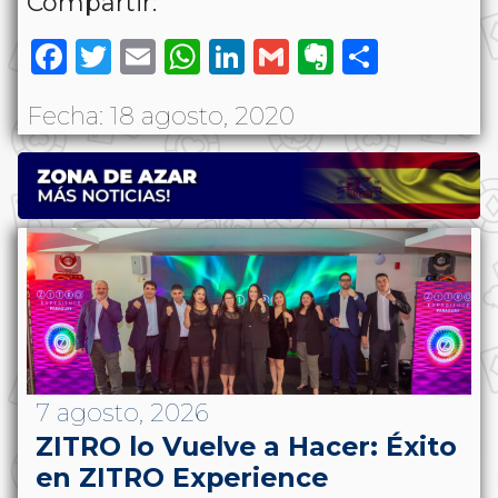
Compartir:
Facebook
Twitter
Email
WhatsApp
LinkedIn
Gmail
Evernote
Share
Fecha: 18 agosto, 2020
7 agosto, 2026
ZITRO lo Vuelve a Hacer: Éxito
en ZITRO Experience