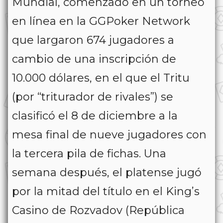
Mundial, comenzado en un torneo
en línea en la GGPoker Network
que largaron 674 jugadores a
cambio de una inscripción de
10.000 dólares, en el que el Tritu
(por “triturador de rivales”) se
clasificó el 8 de diciembre a la
mesa final de nueve jugadores con
la tercera pila de fichas. Una
semana después, el platense jugó
por la mitad del título en el King’s
Casino de Rozvadov (República