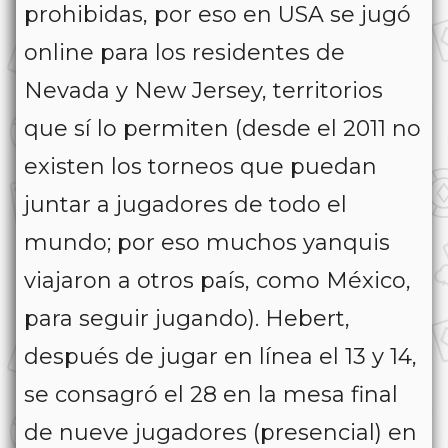
prohibidas, por eso en USA se jugó
online para los residentes de
Nevada y New Jersey, territorios
que sí lo permiten (desde el 2011 no
existen los torneos que puedan
juntar a jugadores de todo el
mundo; por eso muchos yanquis
viajaron a otros país, como México,
para seguir jugando). Hebert,
después de jugar en línea el 13 y 14,
se consagró el 28 en la mesa final
de nueve jugadores (presencial) en