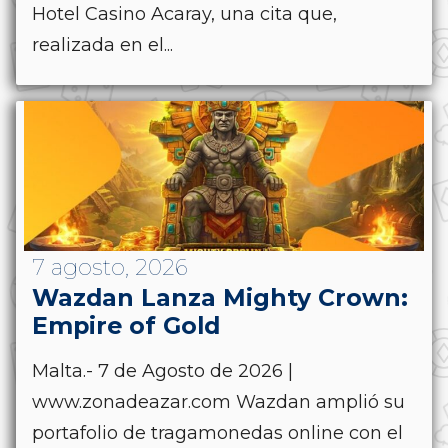
Hotel Casino Acaray, una cita que,
realizada en el...
7 agosto, 2026
Wazdan Lanza Mighty Crown:
Empire of Gold
Malta.- 7 de Agosto de 2026 |
www.zonadeazar.com Wazdan amplió su
portafolio de tragamonedas online con el