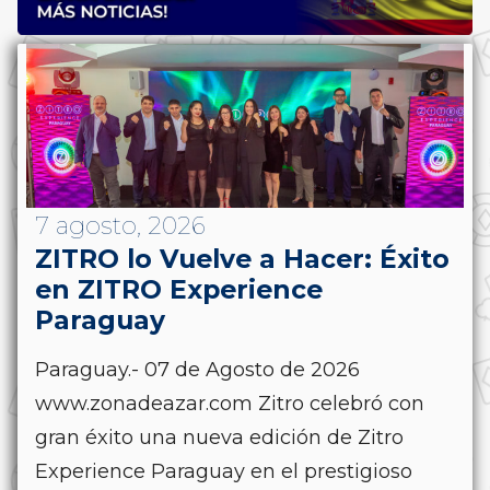
7 agosto, 2026
ZITRO lo Vuelve a Hacer: Éxito
en ZITRO Experience
Paraguay
Paraguay.- 07 de Agosto de 2026
www.zonadeazar.com Zitro celebró con
gran éxito una nueva edición de Zitro
Experience Paraguay en el prestigioso