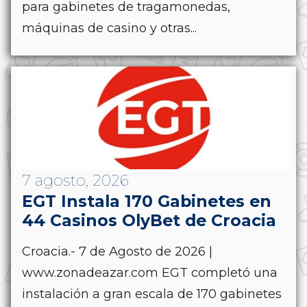
para gabinetes de tragamonedas,
máquinas de casino y otras...
7 agosto, 2026
EGT Instala 170 Gabinetes en
44 Casinos OlyBet de Croacia
Croacia.- 7 de Agosto de 2026 |
www.zonadeazar.com EGT completó una
instalación a gran escala de 170 gabinetes