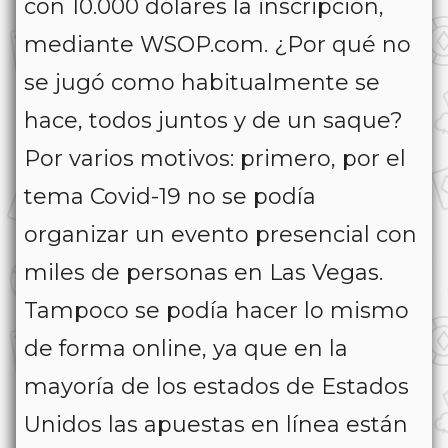
con 10.000 dólares la inscripción,
mediante WSOP.com. ¿Por qué no
se jugó como habitualmente se
hace, todos juntos y de un saque?
Por varios motivos: primero, por el
tema Covid-19 no se podía
organizar un evento presencial con
miles de personas en Las Vegas.
Tampoco se podía hacer lo mismo
de forma online, ya que en la
mayoría de los estados de Estados
Unidos las apuestas en línea están