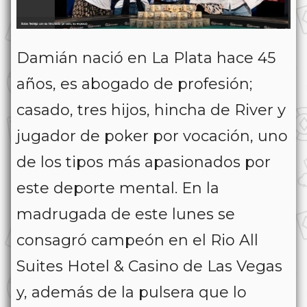
Damián nació en La Plata hace 45
años, es abogado de profesión;
casado, tres hijos, hincha de River y
jugador de poker por vocación, uno
de los tipos más apasionados por
este deporte mental. En la
madrugada de este lunes se
consagró campeón en el Rio All
Suites Hotel & Casino de Las Vegas
y, además de la pulsera que lo