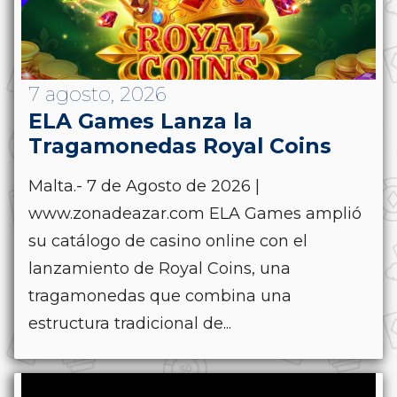
7 agosto, 2026
ELA Games Lanza la
Tragamonedas Royal Coins
Malta.- 7 de Agosto de 2026 |
www.zonadeazar.com ELA Games amplió
su catálogo de casino online con el
lanzamiento de Royal Coins, una
tragamonedas que combina una
estructura tradicional de...