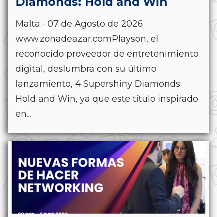
Diamonds: Hold and Win
Malta.- 07 de Agosto de 2026
www.zonadeazar.comPlayson, el
reconocido proveedor de entretenimiento
digital, deslumbra con su último
lanzamiento, 4 Supershiny Diamonds:
Hold and Win, ya que este título inspirado
en...