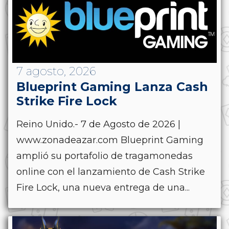
7 agosto, 2026
Blueprint Gaming Lanza Cash
Strike Fire Lock
Reino Unido.- 7 de Agosto de 2026 |
www.zonadeazar.com Blueprint Gaming
amplió su portafolio de tragamonedas
online con el lanzamiento de Cash Strike
Fire Lock, una nueva entrega de una...