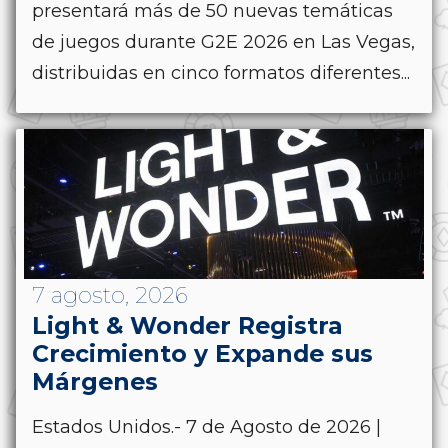
presentará más de 50 nuevas temáticas
de juegos durante G2E 2026 en Las Vegas,
distribuidas en cinco formatos diferentes...
7 agosto, 2026
Light & Wonder Registra
Crecimiento y Expande sus
Márgenes
Estados Unidos.- 7 de Agosto de 2026 |