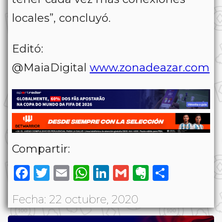
locales”, concluyó.
Editó:
@MaiaDigital
www.zonadeazar.com
Compartir:
Facebook
Twitter
Email
WhatsApp
LinkedIn
Gmail
Evernote
Share
Fecha: 22 octubre, 2020