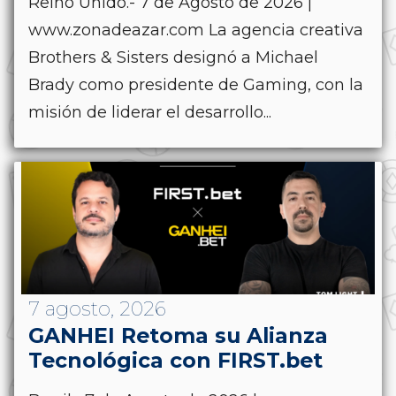
Reino Unido.- 7 de Agosto de 2026 |
www.zonadeazar.com La agencia creativa
Brothers & Sisters designó a Michael
Brady como presidente de Gaming, con la
misión de liderar el desarrollo...
7 agosto, 2026
GANHEI Retoma su Alianza
Tecnológica con FIRST.bet