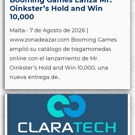
Oinkster’s Hold and Win
10,000
Malta.- 7 de Agosto de 2026 |
www.zonadeazar.com Booming Games
amplió su catálogo de tragamonedas
online con el lanzamiento de Mr.
Oinkster’s Hold and Win 10,000, una
nueva entrega de...