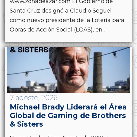
www.zonadeazar.com El Gobierno de
Santa Cruz designó a Claudio Seguel
como nuevo presidente de la Lotería para
Obras de Acción Social (LOAS), en...
7 agosto, 2026
Michael Brady Liderará el Área
Global de Gaming de Brothers
& Sisters