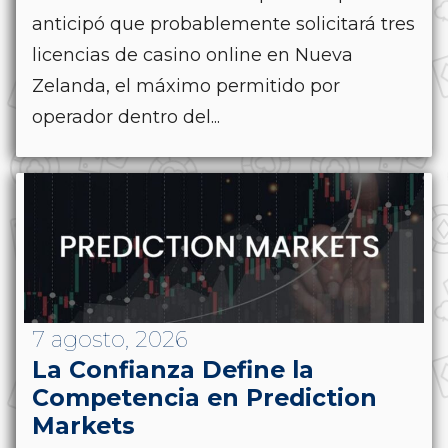
anticipó que probablemente solicitará tres
licencias de casino online en Nueva
Zelanda, el máximo permitido por
operador dentro del...
7 agosto, 2026
La Confianza Define la
Competencia en Prediction
Markets