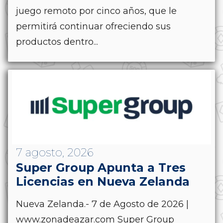
juego remoto por cinco años, que le
permitirá continuar ofreciendo sus
productos dentro...
7 agosto, 2026
Super Group Apunta a Tres
Licencias en Nueva Zelanda
Nueva Zelanda.- 7 de Agosto de 2026 |
www.zonadeazar.com Super Group