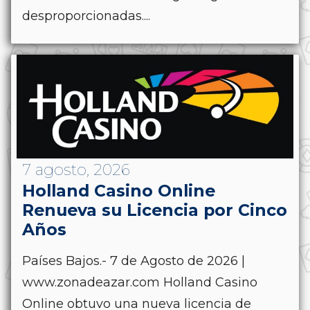
desproporcionadas....
7 agosto, 2026
Holland Casino Online
Renueva su Licencia por Cinco
Años
Países Bajos.- 7 de Agosto de 2026 |
www.zonadeazar.com Holland Casino
Online obtuvo una nueva licencia de