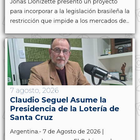
Jonas Donizette presentó un proyecto
para incorporar a la legislación brasileña la
restricción que impide a los mercados de...
7 agosto, 2026
Claudio Seguel Asume la
Presidencia de la Lotería de
Santa Cruz
Argentina.- 7 de Agosto de 2026 |