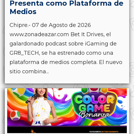
Presenta como Plataforma de
Medios
Chipre.- 07 de Agosto de 2026
www.zonadeazar.com Bet It Drives, el
galardonado podcast sobre iGaming de
GR8_TECH, se ha estrenado como una
plataforma de medios completa. El nuevo
sitio combina...