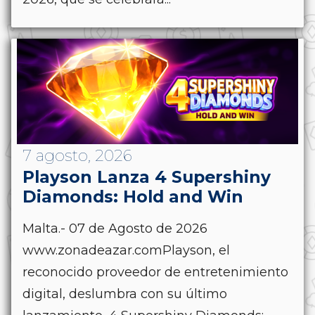
7 agosto, 2026
Playson Lanza 4 Supershiny
Diamonds: Hold and Win
Malta.- 07 de Agosto de 2026
www.zonadeazar.comPlayson, el
reconocido proveedor de entretenimiento
digital, deslumbra con su último