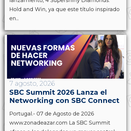
lanzamiento, 4 Supershiny Diamonds:
Hold and Win, ya que este título inspirado
en...
7 agosto, 2026
SBC Summit 2026 Lanza el
Networking con SBC Connect
Portugal.- 07 de Agosto de 2026
www.zonadeazar.com La SBC Summit