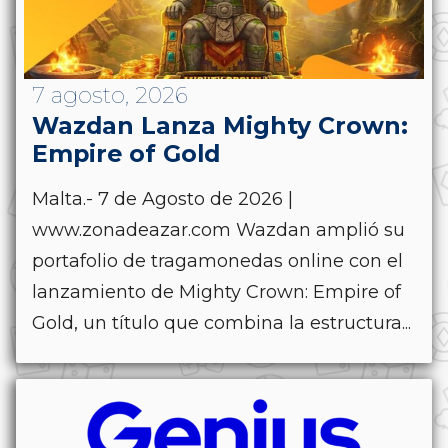
7 agosto, 2026
Wazdan Lanza Mighty Crown:
Empire of Gold
Malta.- 7 de Agosto de 2026 |
www.zonadeazar.com Wazdan amplió su
portafolio de tragamonedas online con el
lanzamiento de Mighty Crown: Empire of
Gold, un título que combina la estructura...