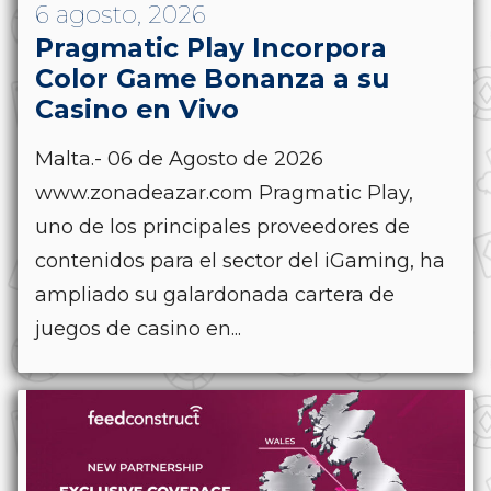
6 agosto, 2026
Pragmatic Play Incorpora
Color Game Bonanza a su
Casino en Vivo
Malta.- 06 de Agosto de 2026
www.zonadeazar.com Pragmatic Play,
uno de los principales proveedores de
contenidos para el sector del iGaming, ha
ampliado su galardonada cartera de
juegos de casino en...