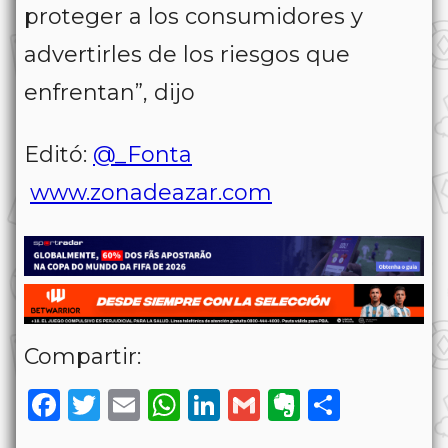
proteger a los consumidores y
advertirles de los riesgos que
enfrentan”, dijo
Editó:
@_Fonta
www.zonadeazar.com
Compartir:
Facebook
Twitter
Email
WhatsApp
LinkedIn
Gmail
Evernote
Share