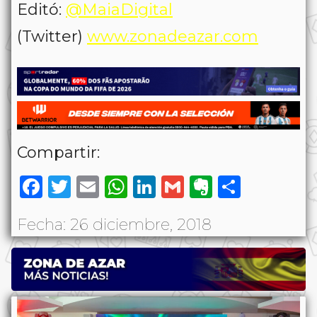
Editó:
@MaiaDigital
(Twitter)
www.zonadeazar.com
Compartir:
Facebook
Twitter
Email
WhatsApp
LinkedIn
Gmail
Evernote
Share
Fecha: 26 diciembre, 2018