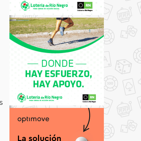
r
e
s