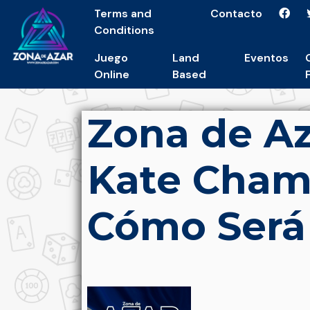
Terms and
Contacto
Conditions
Juego
Land
Eventos
Online
Based
Zona de Aza
Kate Cham
Cómo Será 