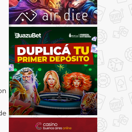
on
de