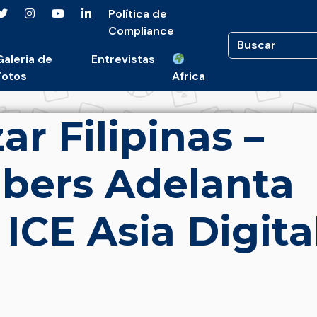
Política de
Compliance
Galeria de
Entrevistas
Fotos
Africa
r Filipinas –
bers Adelanta
ICE Asia Digita