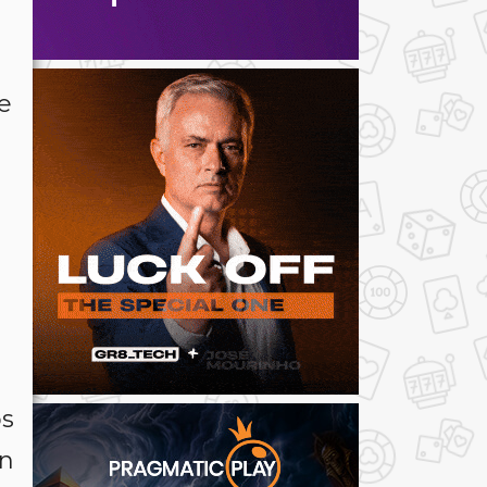
e
os
án