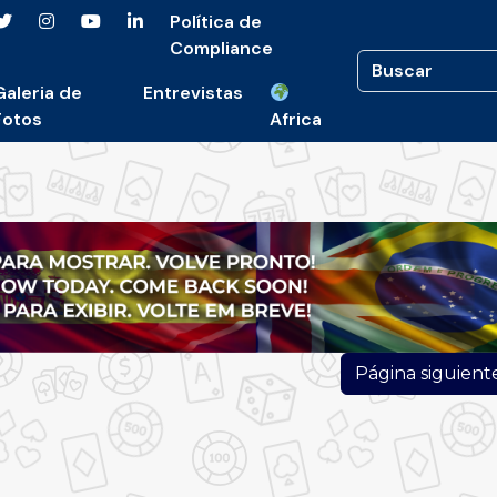
Política de
Compliance
Galeria de
Entrevistas
Fotos
Africa
Página siguient