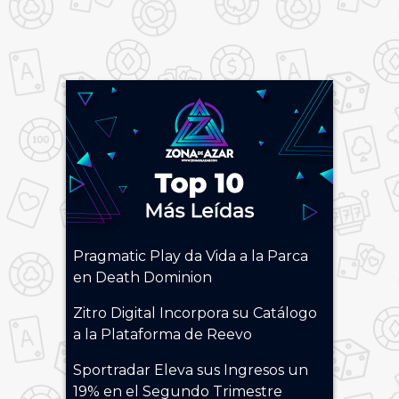
Pragmatic Play da Vida a la Parca
en Death Dominion
Zitro Digital Incorpora su Catálogo
a la Plataforma de Reevo
Sportradar Eleva sus Ingresos un
19% en el Segundo Trimestre