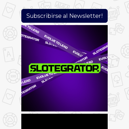
Subscribirse al Newsletter!