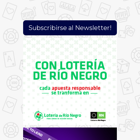
Subscribirse al Newsletter!