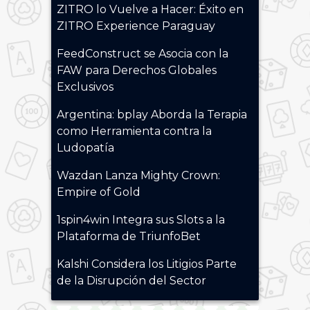
ZITRO lo Vuelve a Hacer: Éxito en
ZITRO Experience Paraguay
FeedConstruct se Asocia con la
FAW para Derechos Globales
Exclusivos
Argentina: bplay Aborda la Terapia
como Herramienta contra la
Ludopatía
Wazdan Lanza Mighty Crown:
Empire of Gold
1spin4win Integra sus Slots a la
Plataforma de TriunfoBet
Kalshi Considera los Litigios Parte
de la Disrupción del Sector