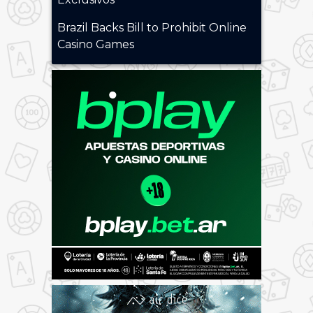
Brazil Backs Bill to Prohibit Online
Casino Games