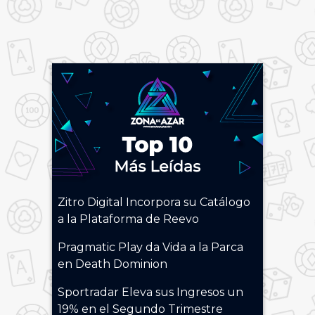
Zitro Digital Incorpora su Catálogo
a la Plataforma de Reevo
Pragmatic Play da Vida a la Parca
en Death Dominion
Sportradar Eleva sus Ingresos un
19% en el Segundo Trimestre