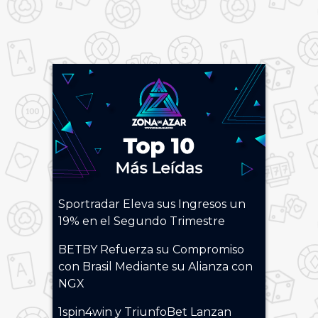
Sportradar Eleva sus Ingresos un
19% en el Segundo Trimestre
BETBY Refuerza su Compromiso
con Brasil Mediante su Alianza con
NGX
1spin4win y TriunfoBet Lanzan