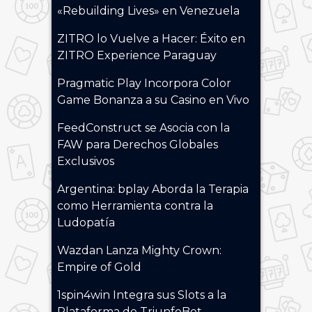
«Rebuilding Lives» en Venezuela
ZITRO lo Vuelve a Hacer: Éxito en
ZITRO Experience Paraguay
Pragmatic Play Incorpora Color
Game Bonanza a su Casino en Vivo
FeedConstruct se Asocia con la
FAW para Derechos Globales
Exclusivos
Argentina: bplay Aborda la Terapia
como Herramienta contra la
Ludopatía
Wazdan Lanza Mighty Crown:
Empire of Gold
1spin4win Integra sus Slots a la
Plataforma de TriunfoBet