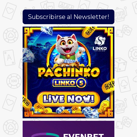
Subscribirse al Newsletter!