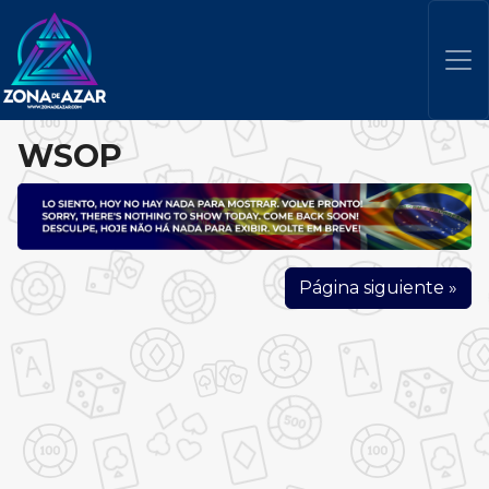
WSOP
Página siguiente »