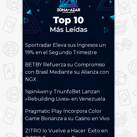
Sportradar Eleva sus Ingresos un
19% en el Segundo Trimestre
BETBY Refuerza su Compromiso
con Brasil Mediante su Alianza con
NGX
1spin4win y TriunfoBet Lanzan
«Rebuilding Lives» en Venezuela
Pragmatic Play Incorpora Color
Game Bonanza a su Casino en Vivo
ZITRO lo Vuelve a Hacer: Éxito en