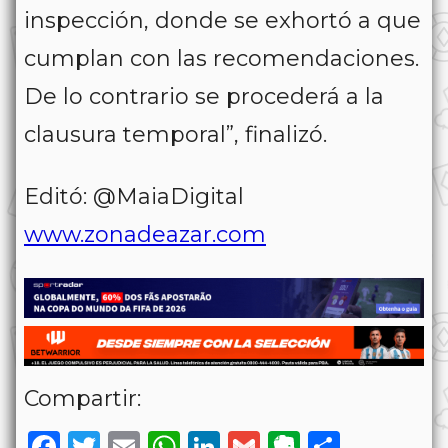
inspección, donde se exhortó a que
cumplan con las recomendaciones.
De lo contrario se procederá a la
clausura temporal”, finalizó.
Editó: @MaiaDigital
www.zonadeazar.com
Compartir:
Facebook
Twitter
Email
WhatsApp
LinkedIn
Gmail
Evernote
Share