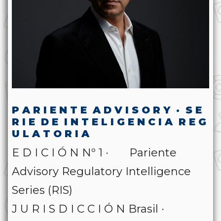
P A R I E N T E A D V I S O R Y · S E
R I E D E I N T E L I G E N C I A R E G
U L A T O R I A
E D I C I Ó N Nº 1 · Pariente
Advisory Regulatory Intelligence
Series (RIS)
J U R I S D I C C I Ó N Brasil ·