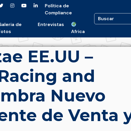
Política de
Compliance
Galeria de
Entrevistas
Fotos
Africa
ae EE.UU –
 Racing and
Nombra Nuevo
ente de Venta 