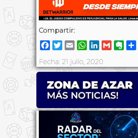
Compartir:
Facebook
Twitter
Email
WhatsAp
LinkedI
Gmai
Ev
Fecha: 21 julio, 2020