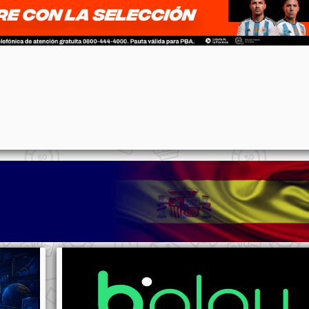
p
n
l
ernote
Share