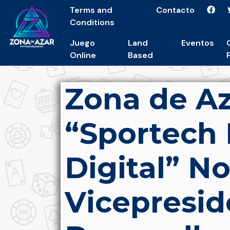
Terms and
Contacto
Conditions
Juego
Land
Eventos
Online
Based
Zona de Az
“Sportech
Digital” 
Vicepresid