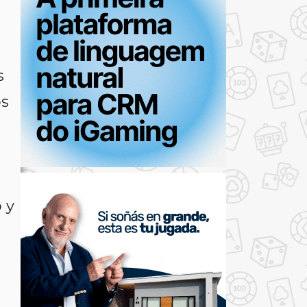
s
os
 y