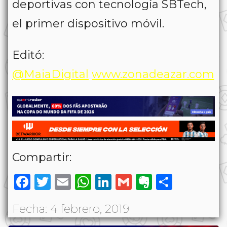
deportivas con tecnología SBTech,
el primer dispositivo móvil.
Editó:
@MaiaDigital
www.zonadeazar.com
Compartir:
Facebook
Twitter
Email
WhatsApp
LinkedIn
Gmail
Evernote
Share
Fecha: 4 febrero, 2019