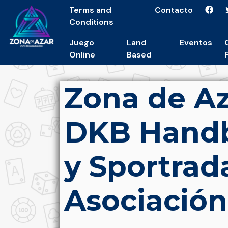
Terms and
Contacto
Conditions
Juego
Land
Eventos
Online
Based
Zona de Az
DKB Handb
y Sportra
Asociación