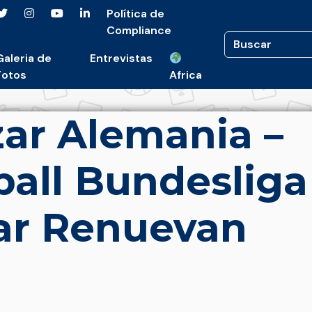
Política de
Compliance
Galeria de
Entrevistas
Fotos
Africa
ar Alemania –
all Bundesliga
dar Renuevan