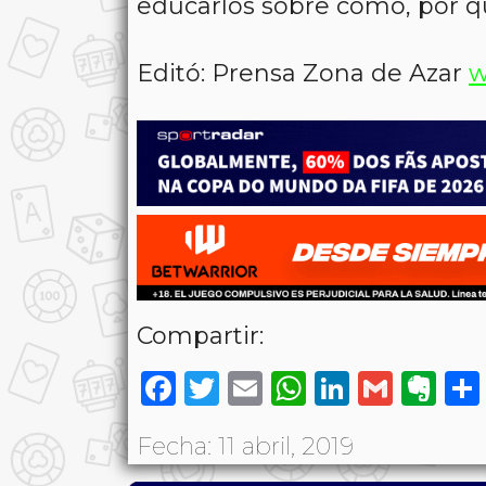
educarlos sobre cómo, por qu
Editó: Prensa Zona de Azar
w
Compartir:
Facebook
Twitter
Email
WhatsAp
LinkedI
Gmai
Ev
Fecha: 11 abril, 2019