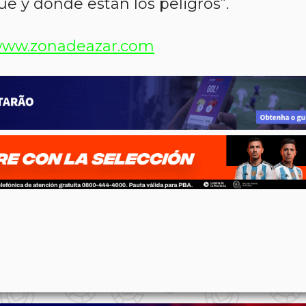
é y dónde están los peligros”.
ww.zonadeazar.com
p
n
l
ernote
Share