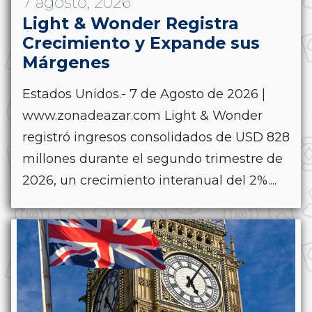
7 agosto, 2026
Light & Wonder Registra
Crecimiento y Expande sus
Márgenes
Estados Unidos.- 7 de Agosto de 2026 |
www.zonadeazar.com Light & Wonder
registró ingresos consolidados de USD 828
millones durante el segundo trimestre de
2026, un crecimiento interanual del 2%....