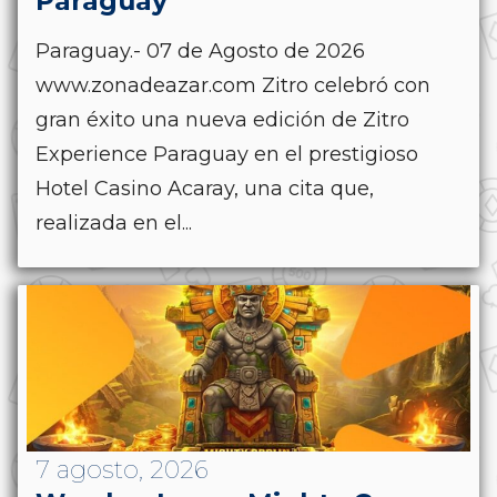
Paraguay
Paraguay.- 07 de Agosto de 2026
www.zonadeazar.com Zitro celebró con
gran éxito una nueva edición de Zitro
Experience Paraguay en el prestigioso
Hotel Casino Acaray, una cita que,
realizada en el...
7 agosto, 2026