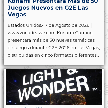
Konami Presentará Más de 50
Juegos Nuevos en G2E Las
Vegas
Estados Unidos.- 7 de Agosto de 2026 |
www.zonadeazar.com Konami Gaming
presentará más de 50 nuevas temáticas
de juegos durante G2E 2026 en Las Vegas,
distribuidas en cinco formatos diferentes...