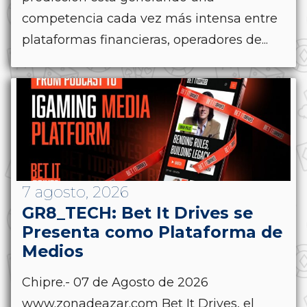
competencia cada vez más intensa entre
plataformas financieras, operadores de...
7 agosto, 2026
GR8_TECH: Bet It Drives se
Presenta como Plataforma de
Medios
Chipre.- 07 de Agosto de 2026
www.zonadeazar.com Bet It Drives, el