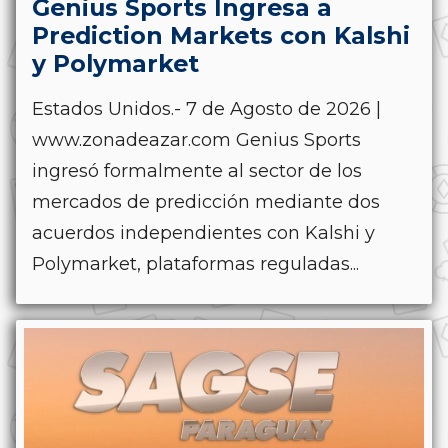
Genius Sports Ingresa a
Prediction Markets con Kalshi
y Polymarket
Estados Unidos.- 7 de Agosto de 2026 |
www.zonadeazar.com Genius Sports
ingresó formalmente al sector de los
mercados de predicción mediante dos
acuerdos independientes con Kalshi y
Polymarket, plataformas reguladas...