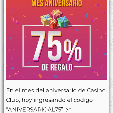
En el mes del aniversario de Casino
Club, hoy ingresando el código
“ANIVERSARIOAL75” en