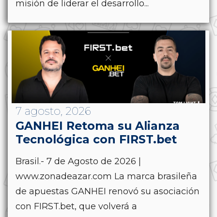
misión de liderar el desarrollo...
7 agosto, 2026
GANHEI Retoma su Alianza
Tecnológica con FIRST.bet
Brasil.- 7 de Agosto de 2026 |
www.zonadeazar.com La marca brasileña
de apuestas GANHEI renovó su asociación
con FIRST.bet, que volverá a