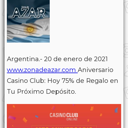
Argentina.- 20 de enero de 2021
www.zonadeazar.com
Aniversario
Casino Club: Hoy 75% de Regalo en
Tu Próximo Depósito.