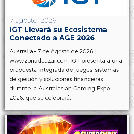
7 agosto, 2026
IGT Llevará su Ecosistema
Conectado a AGE 2026
Australia.- 7 de Agosto de 2026 |
www.zonadeazar.com IGT presentará una
propuesta integrada de juegos, sistemas
de gestión y soluciones financieras
durante la Australasian Gaming Expo
2026, que se celebrará...