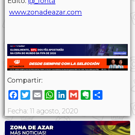
Editó:
@_fonta
www.zonadeazar.com
Compartir:
Facebook
Twitter
Email
WhatsApp
LinkedIn
Gmail
Evernote
Share
Fecha: 11 agosto, 2020