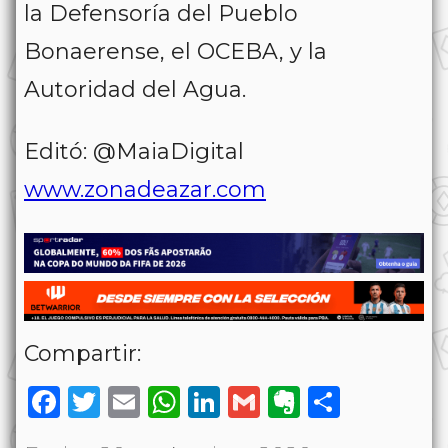
la Defensoría del Pueblo
Bonaerense, el OCEBA, y la
Autoridad del Agua.
Editó: @MaiaDigital
www.zonadeazar.com
Compartir:
Facebook
Twitter
Email
WhatsApp
LinkedIn
Gmail
Evernote
Share