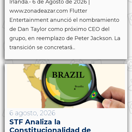
Irlanda.- 6 de Agosto de 2026 |
www.zonadeazar.com Flutter
Entertainment anunció el nombramiento
de Dan Taylor como próximo CEO del
grupo, en reemplazo de Peter Jackson. La
transición se concretará...
6 agosto, 2026
STF Analiza la
Constitucionalidad de