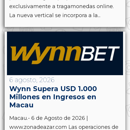
exclusivamente a tragamonedas online.
La nueva vertical se incorpora a la...
6 agosto, 2026
Wynn Supera USD 1.000
Millones en Ingresos en
Macau
Macau.- 6 de Agosto de 2026 |
www.zonadeazar.com Las operaciones de