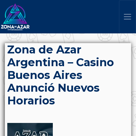
Zona de Azar
Argentina – Casino
Buenos Aires
Anunció Nuevos
Horarios