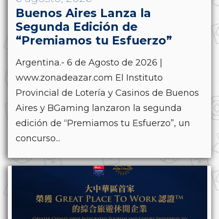
Buenos Aires Lanza la
Segunda Edición de
“Premiamos tu Esfuerzo”
Argentina.- 6 de Agosto de 2026 |
www.zonadeazar.com El Instituto
Provincial de Lotería y Casinos de Buenos
Aires y BGaming lanzaron la segunda
edición de “Premiamos tu Esfuerzo”, un
concurso...