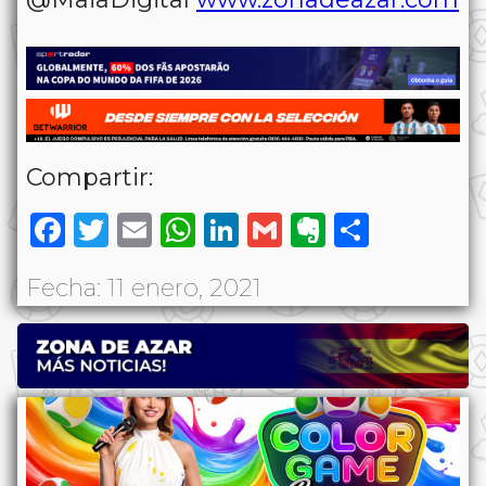
Compartir:
Facebook
Twitter
Email
WhatsApp
LinkedIn
Gmail
Evernote
Share
Fecha: 11 enero, 2021