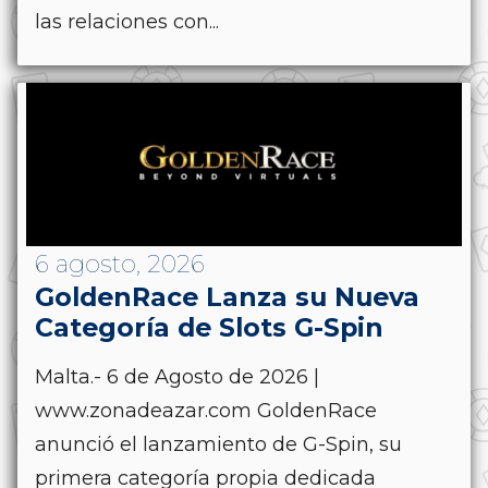
las relaciones con...
6 agosto, 2026
GoldenRace Lanza su Nueva
Categoría de Slots G-Spin
Malta.- 6 de Agosto de 2026 |
www.zonadeazar.com GoldenRace
anunció el lanzamiento de G-Spin, su
primera categoría propia dedicada