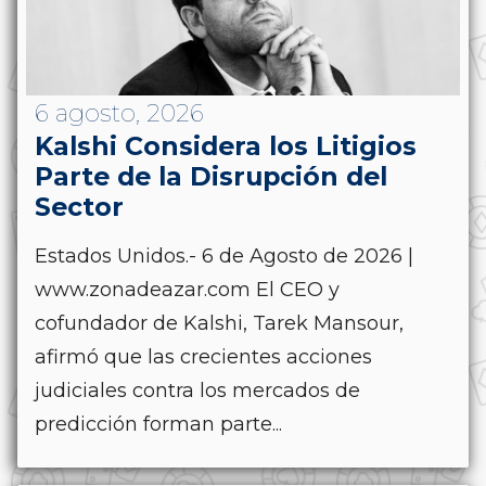
6 agosto, 2026
Kalshi Considera los Litigios
Parte de la Disrupción del
Sector
Estados Unidos.- 6 de Agosto de 2026 |
www.zonadeazar.com El CEO y
cofundador de Kalshi, Tarek Mansour,
afirmó que las crecientes acciones
judiciales contra los mercados de
predicción forman parte...