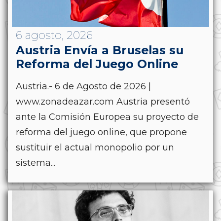
6 agosto, 2026
Austria Envía a Bruselas su
Reforma del Juego Online
Austria.- 6 de Agosto de 2026 |
www.zonadeazar.com Austria presentó
ante la Comisión Europea su proyecto de
reforma del juego online, que propone
sustituir el actual monopolio por un
sistema...