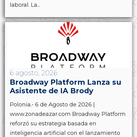
laboral. La...
6 agosto, 2026
Broadway Platform Lanza su
Asistente de IA Brody
Polonia.- 6 de Agosto de 2026 |
www.zonadeazar.com Broadway Platform
reforzó su estrategia basada en
inteligencia artificial con el lanzamiento