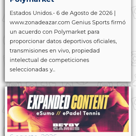
Estados Unidos.- 6 de Agosto de 2026 |
www.zonadeazar.com Genius Sports firmó
un acuerdo con Polymarket para
proporcionar datos deportivos oficiales,
transmisiones en vivo, propiedad
intelectual de competiciones
seleccionadas y...