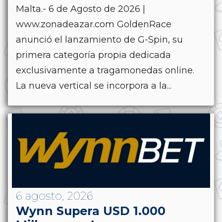
Malta.- 6 de Agosto de 2026 |
www.zonadeazar.com GoldenRace
anunció el lanzamiento de G-Spin, su
primera categoría propia dedicada
exclusivamente a tragamonedas online.
La nueva vertical se incorpora a la...
6 agosto, 2026
Wynn Supera USD 1.000