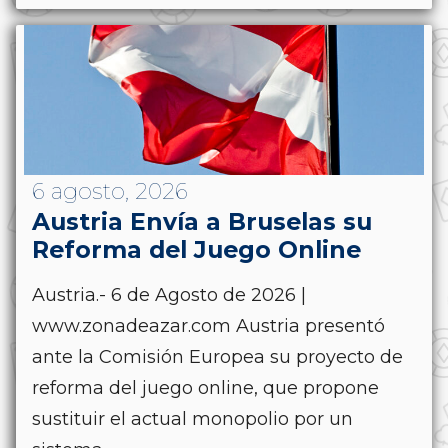
6 agosto, 2026
Austria Envía a Bruselas su
Reforma del Juego Online
Austria.- 6 de Agosto de 2026 |
www.zonadeazar.com Austria presentó
ante la Comisión Europea su proyecto de
reforma del juego online, que propone
sustituir el actual monopolio por un