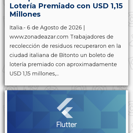
Lotería Premiado con USD 1,15
Millones
Italia.- 6 de Agosto de 2026 |
www.zonadeazar.com Trabajadores de
recolección de residuos recuperaron en la
ciudad italiana de Bitonto un boleto de
lotería premiado con aproximadamente
USD 1,15 millones,...