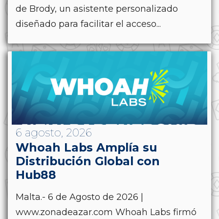
de Brody, un asistente personalizado
diseñado para facilitar el acceso...
6 agosto, 2026
Whoah Labs Amplía su
Distribución Global con
Hub88
Malta.- 6 de Agosto de 2026 |
www.zonadeazar.com Whoah Labs firmó