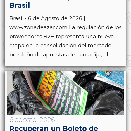
Brasil
Brasil.- 6 de Agosto de 2026 |
www.zonadeazar.com La regulación de los
proveedores B2B representa una nueva
etapa en la consolidación del mercado
brasileño de apuestas de cuota fija, al...
6 agosto, 2026
Recuperan un Boleto de