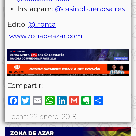
Instagram:
@casinobuenosaires
Editó:
@_fonta
www.zonadeazar.com
Compartir:
Facebook
Twitter
Email
WhatsApp
LinkedIn
Gmail
Evernote
Share
Fecha: 22 enero, 2018