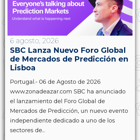
6 agosto, 2026
SBC Lanza Nuevo Foro Global
de Mercados de Predicción en
Lisboa
Portugal.- 06 de Agosto de 2026
www.zonadeazar.com SBC ha anunciado
el lanzamiento del Foro Global de
Mercados de Predicción, un nuevo evento
independiente dedicado a uno de los
sectores de...