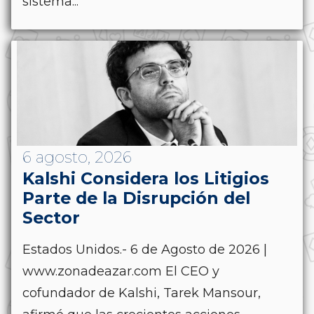
sistema...
6 agosto, 2026
Kalshi Considera los Litigios
Parte de la Disrupción del
Sector
Estados Unidos.- 6 de Agosto de 2026 |
www.zonadeazar.com El CEO y
cofundador de Kalshi, Tarek Mansour,