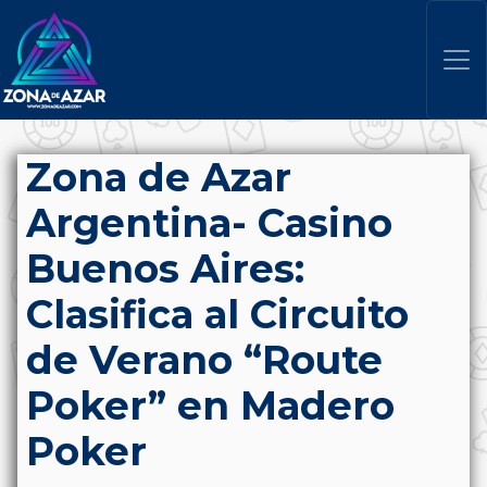
Zona de Azar
Argentina- Casino
Buenos Aires:
Clasifica al Circuito
de Verano “Route
Poker” en Madero
Poker