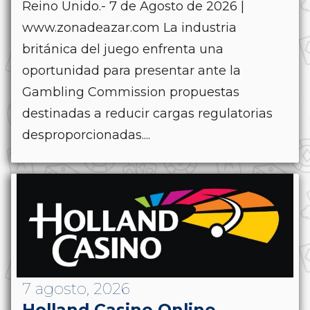
Reino Unido.- 7 de Agosto de 2026 |
www.zonadeazar.com La industria
británica del juego enfrenta una
oportunidad para presentar ante la
Gambling Commission propuestas
destinadas a reducir cargas regulatorias
desproporcionadas....
7 agosto, 2026
Holland Casino Online