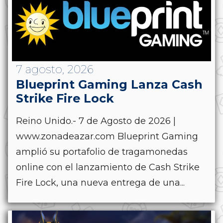
7 agosto, 2026
Blueprint Gaming Lanza Cash
Strike Fire Lock
Reino Unido.- 7 de Agosto de 2026 |
www.zonadeazar.com Blueprint Gaming
amplió su portafolio de tragamonedas
online con el lanzamiento de Cash Strike
Fire Lock, una nueva entrega de una...