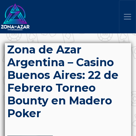
Zona de Azar
Argentina – Casino
Buenos Aires: 22 de
Febrero Torneo
Bounty en Madero
Poker