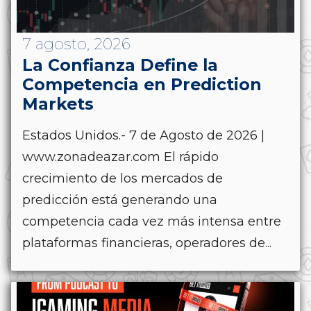
7 agosto, 2026
La Confianza Define la
Competencia en Prediction
Markets
Estados Unidos.- 7 de Agosto de 2026 |
www.zonadeazar.com El rápido
crecimiento de los mercados de
predicción está generando una
competencia cada vez más intensa entre
plataformas financieras, operadores de...