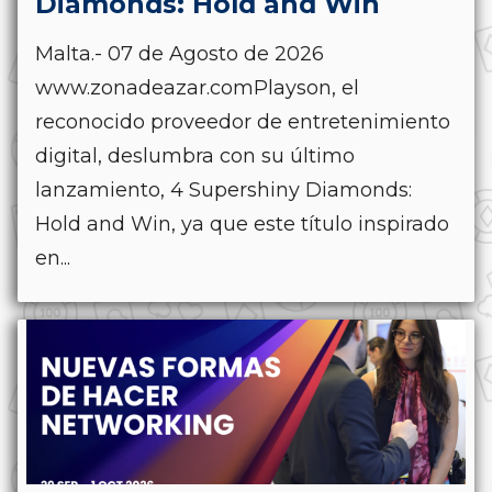
Diamonds: Hold and Win
Malta.- 07 de Agosto de 2026
www.zonadeazar.comPlayson, el
reconocido proveedor de entretenimiento
digital, deslumbra con su último
lanzamiento, 4 Supershiny Diamonds:
Hold and Win, ya que este título inspirado
en...