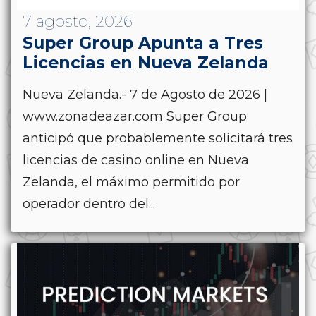
7 agosto, 2026
Super Group Apunta a Tres
Licencias en Nueva Zelanda
Nueva Zelanda.- 7 de Agosto de 2026 |
www.zonadeazar.com Super Group
anticipó que probablemente solicitará tres
licencias de casino online en Nueva
Zelanda, el máximo permitido por
operador dentro del...