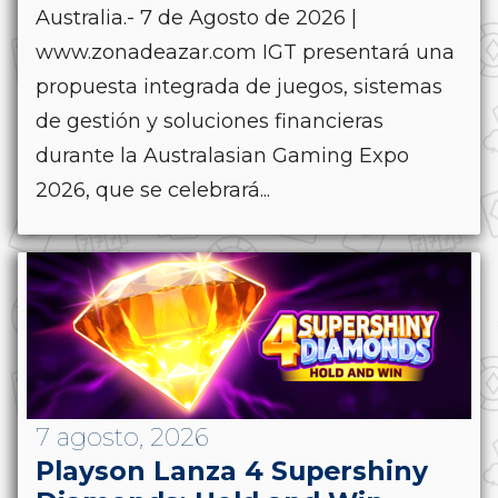
Australia.- 7 de Agosto de 2026 |
www.zonadeazar.com IGT presentará una
propuesta integrada de juegos, sistemas
de gestión y soluciones financieras
durante la Australasian Gaming Expo
2026, que se celebrará...
7 agosto, 2026
Playson Lanza 4 Supershiny