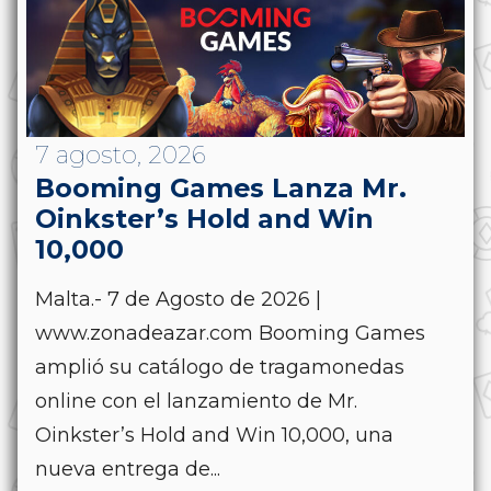
7 agosto, 2026
Booming Games Lanza Mr.
Oinkster’s Hold and Win
10,000
Malta.- 7 de Agosto de 2026 |
www.zonadeazar.com Booming Games
amplió su catálogo de tragamonedas
online con el lanzamiento de Mr.
Oinkster’s Hold and Win 10,000, una
nueva entrega de...