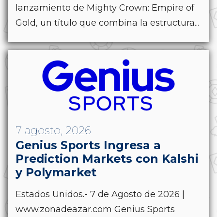
lanzamiento de Mighty Crown: Empire of
Gold, un título que combina la estructura...
7 agosto, 2026
Genius Sports Ingresa a
Prediction Markets con Kalshi
y Polymarket
Estados Unidos.- 7 de Agosto de 2026 |
www.zonadeazar.com Genius Sports