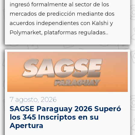
ingresó formalmente al sector de los
mercados de predicción mediante dos
acuerdos independientes con Kalshi y
Polymarket, plataformas reguladas...
7 agosto, 2026
SAGSE Paraguay 2026 Superó
los 345 Inscriptos en su
Apertura