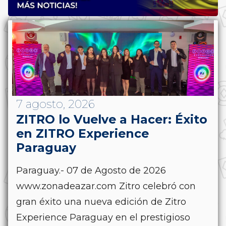
7 agosto, 2026
ZITRO lo Vuelve a Hacer: Éxito
en ZITRO Experience
Paraguay
Paraguay.- 07 de Agosto de 2026
www.zonadeazar.com Zitro celebró con
gran éxito una nueva edición de Zitro
Experience Paraguay en el prestigioso