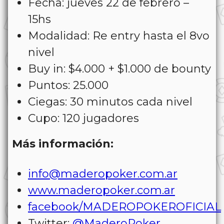
Fecha: jueves 22 de febrero –
15hs
Modalidad: Re entry hasta el 8vo
nivel
Buy in: $4.000 + $1.000 de bounty
Puntos: 25.000
Ciegas: 30 minutos cada nivel
Cupo: 120 jugadores
Más información:
info@maderopoker.com.ar
www.maderopoker.com.ar
facebook/MADEROPOKEROFICIAL
Twitter:
@MaderoPoker