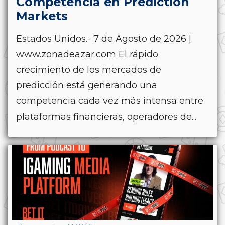
Competencia en Prediction
Markets
Estados Unidos.- 7 de Agosto de 2026 |
www.zonadeazar.com El rápido
crecimiento de los mercados de
predicción está generando una
competencia cada vez más intensa entre
plataformas financieras, operadores de...