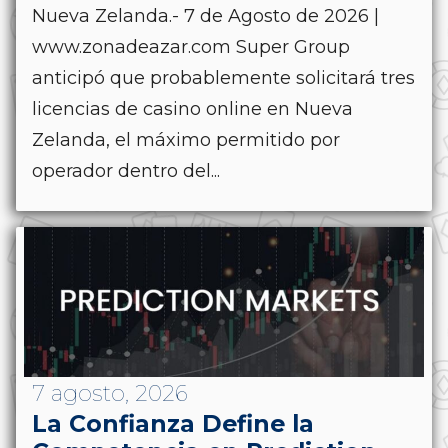
Nueva Zelanda.- 7 de Agosto de 2026 |
www.zonadeazar.com Super Group
anticipó que probablemente solicitará tres
licencias de casino online en Nueva
Zelanda, el máximo permitido por
operador dentro del...
7 agosto, 2026
La Confianza Define la