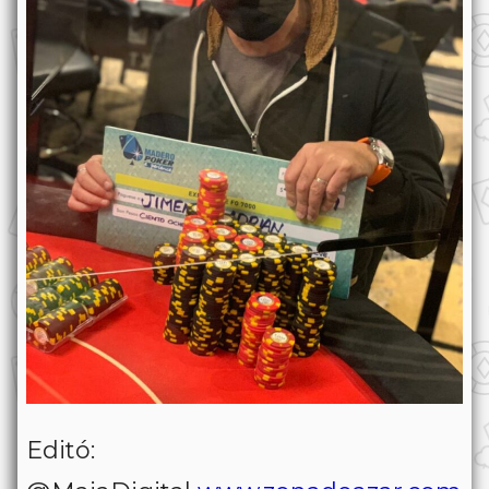
Editó: