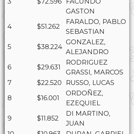
3
$72.596
FACUNDO
GASTON
FARALDO, PABLO
4
$51.262
SEBASTIAN
GONZALEZ,
5
$38.224
ALEJANDRO
RODRIGUEZ
6
$29.631
GRASSI, MARCOS
7
$22.520
RUSSO, LUCAS
ORDOÑEZ,
8
$16.001
EZEQUIEL
DI MARTINO,
9
$11.852
JUAN
10
$10.963
DURAN, GABRIEL