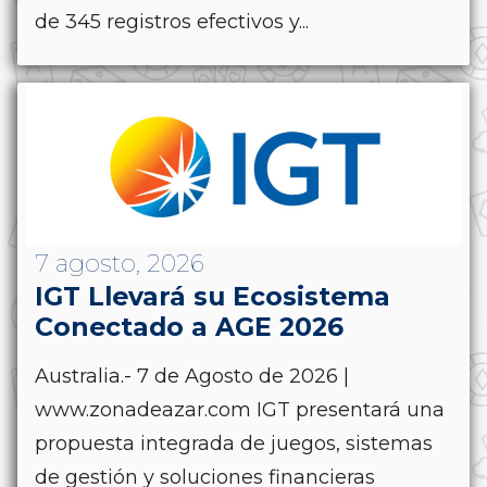
de 345 registros efectivos y...
7 agosto, 2026
IGT Llevará su Ecosistema
Conectado a AGE 2026
Australia.- 7 de Agosto de 2026 |
www.zonadeazar.com IGT presentará una
propuesta integrada de juegos, sistemas
de gestión y soluciones financieras