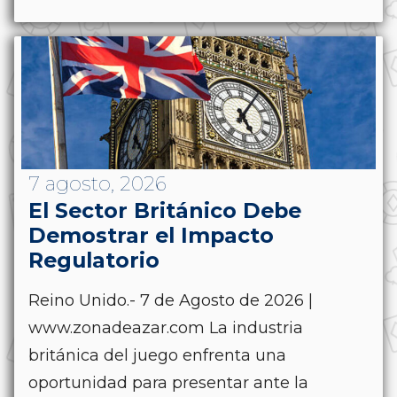
7 agosto, 2026
El Sector Británico Debe
Demostrar el Impacto
Regulatorio
Reino Unido.- 7 de Agosto de 2026 |
www.zonadeazar.com La industria
británica del juego enfrenta una
oportunidad para presentar ante la