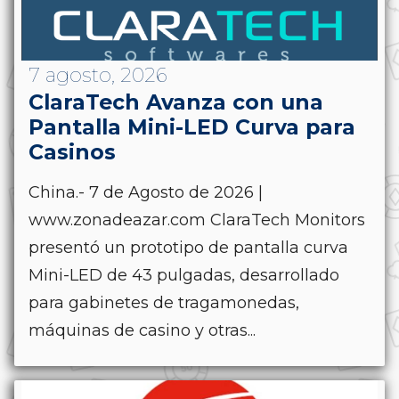
7 agosto, 2026
ClaraTech Avanza con una
Pantalla Mini-LED Curva para
Casinos
China.- 7 de Agosto de 2026 |
www.zonadeazar.com ClaraTech Monitors
presentó un prototipo de pantalla curva
Mini-LED de 43 pulgadas, desarrollado
para gabinetes de tragamonedas,
máquinas de casino y otras...