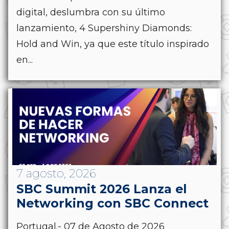
digital, deslumbra con su último
lanzamiento, 4 Supershiny Diamonds:
Hold and Win, ya que este título inspirado
en...
7 agosto, 2026
SBC Summit 2026 Lanza el
Networking con SBC Connect
Portugal.- 07 de Agosto de 2026