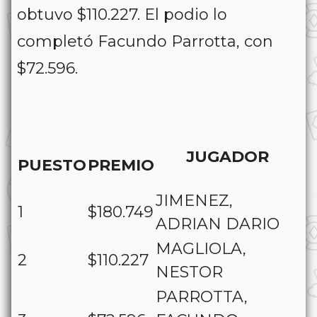
obtuvo $110.227. El podio lo
completó Facundo Parrotta, con
$72.596.
JUGADOR
PUESTO
PREMIO
JIMENEZ,
1
$180.749
ADRIAN DARIO
MAGLIOLA,
2
$110.227
NESTOR
PARROTTA,