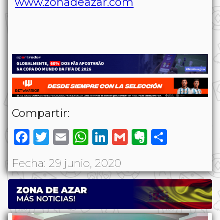
www.zonadeazar.com
Compartir:
Facebook
Twitter
Email
WhatsApp
LinkedIn
Gmail
Evernote
Share
Fecha: 29 junio, 2020