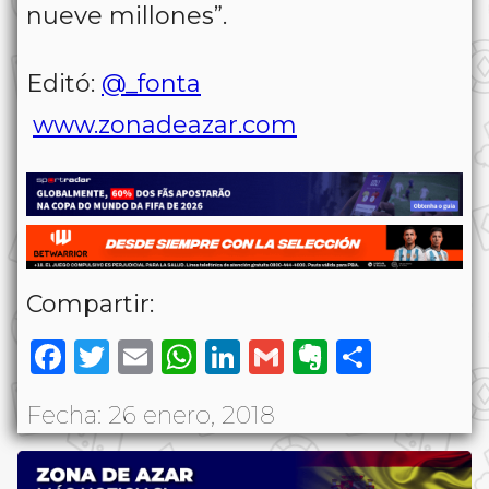
nueve millones”.
Editó:
@_fonta
www.zonadeazar.com
Compartir:
Facebook
Twitter
Email
WhatsApp
LinkedIn
Gmail
Evernote
Share
Fecha: 26 enero, 2018