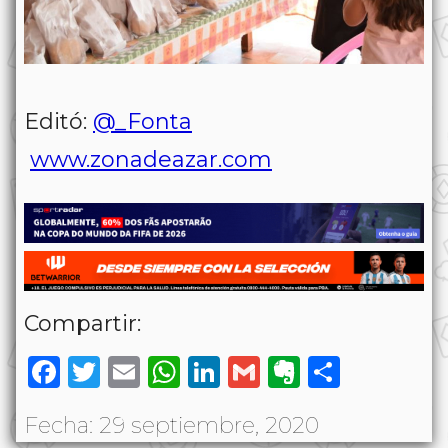
Editó:
@_Fonta
www.zonadeazar.com
Compartir:
Facebook
Twitter
Email
WhatsApp
LinkedIn
Gmail
Evernote
Share
Fecha: 29 septiembre, 2020