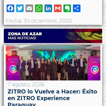
Facebook
Twitter
Email
WhatsApp
LinkedIn
Gmail
Evernote
Share
Fecha: 30 diciembre, 2020
7 agosto, 2026
ZITRO lo Vuelve a Hacer: Éxito
en ZITRO Experience
Paraguay