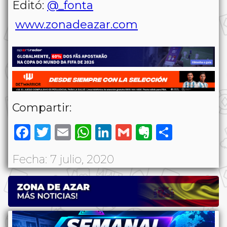
Editó:
@_fonta
www.zonadeazar.com
Compartir:
Facebook
Twitter
Email
WhatsApp
LinkedIn
Gmail
Evernote
Share
Fecha: 7 julio, 2020