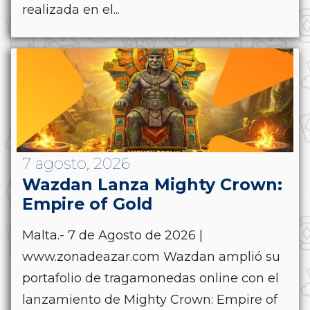
realizada en el...
7 agosto, 2026
Wazdan Lanza Mighty Crown:
Empire of Gold
Malta.- 7 de Agosto de 2026 |
www.zonadeazar.com Wazdan amplió su
portafolio de tragamonedas online con el
lanzamiento de Mighty Crown: Empire of