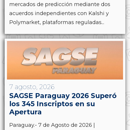
mercados de predicción mediante dos
acuerdos independientes con Kalshi y
Polymarket, plataformas reguladas...
7 agosto, 2026
SAGSE Paraguay 2026 Superó
los 345 Inscriptos en su
Apertura
Paraguay.- 7 de Agosto de 2026 |