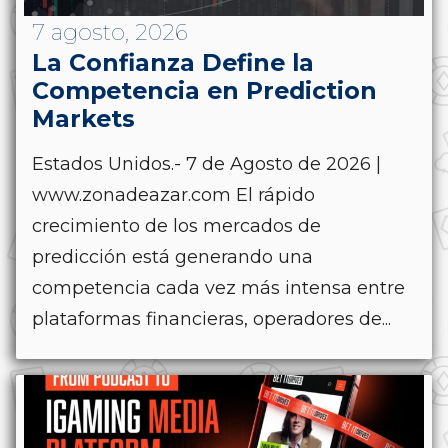
7 agosto, 2026
La Confianza Define la
Competencia en Prediction
Markets
Estados Unidos.- 7 de Agosto de 2026 |
www.zonadeazar.com El rápido
crecimiento de los mercados de
predicción está generando una
competencia cada vez más intensa entre
plataformas financieras, operadores de...