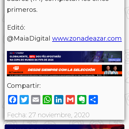
primeros.
Editó:
@MaiaDigital
www.zonadeazar.com
Compartir:
Facebook
Twitter
Email
WhatsApp
LinkedIn
Gmail
Evernote
Share
Fecha: 27 noviembre, 2020