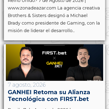
Reino Unido.- 7 de Agosto de 2026 |
www.zonadeazar.com La agencia creativa
Brothers & Sisters designó a Michael
Brady como presidente de Gaming, con la
misión de liderar el desarrollo...
7 agosto, 2026
GANHEI Retoma su Alianza
Tecnológica con FIRST.bet