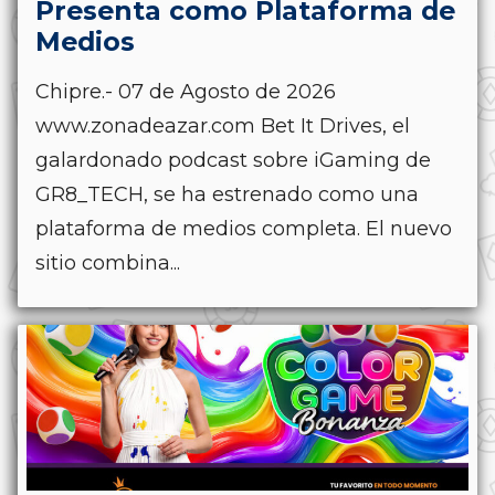
Presenta como Plataforma de
Medios
Chipre.- 07 de Agosto de 2026
www.zonadeazar.com Bet It Drives, el
galardonado podcast sobre iGaming de
GR8_TECH, se ha estrenado como una
plataforma de medios completa. El nuevo
sitio combina...