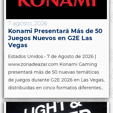
7 agosto, 2026
Konami Presentará Más de 50
Juegos Nuevos en G2E Las
Vegas
Estados Unidos.- 7 de Agosto de 2026 |
www.zonadeazar.com Konami Gaming
presentará más de 50 nuevas temáticas
de juegos durante G2E 2026 en Las Vegas,
distribuidas en cinco formatos diferentes...