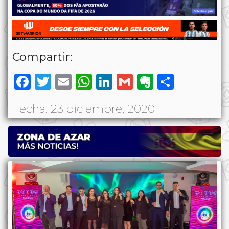
Compartir:
Facebook
Twitter
Email
WhatsApp
LinkedIn
Gmail
Evernote
Share
Fecha: 23 diciembre, 2020