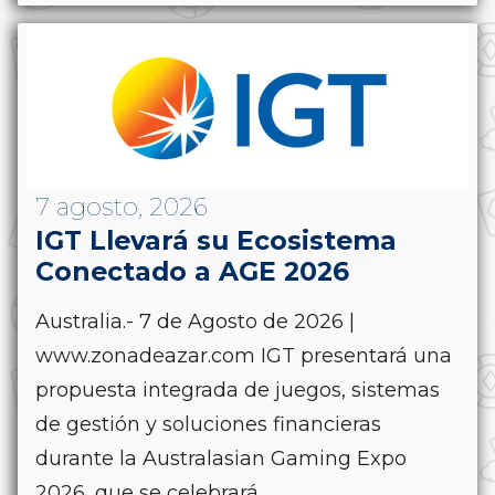
7 agosto, 2026
IGT Llevará su Ecosistema
Conectado a AGE 2026
Australia.- 7 de Agosto de 2026 |
www.zonadeazar.com IGT presentará una
propuesta integrada de juegos, sistemas
de gestión y soluciones financieras
durante la Australasian Gaming Expo
2026, que se celebrará...