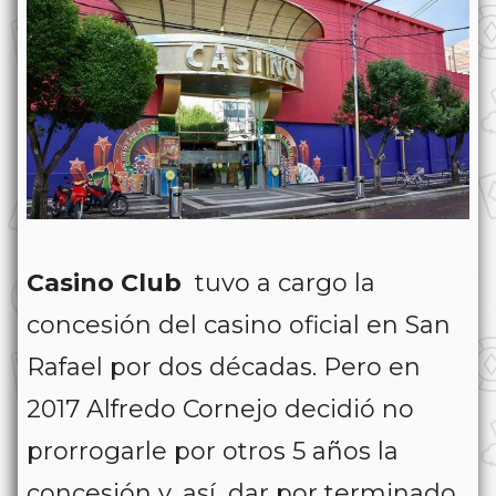
Casino Club
tuvo a cargo la
concesión del casino oficial en San
Rafael por dos décadas. Pero en
2017 Alfredo Cornejo decidió no
prorrogarle por otros 5 años la
concesión y, así, dar por terminado