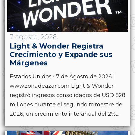
7 agosto, 2026
Light & Wonder Registra
Crecimiento y Expande sus
Márgenes
Estados Unidos.- 7 de Agosto de 2026 |
www.zonadeazar.com Light & Wonder
registró ingresos consolidados de USD 828
millones durante el segundo trimestre de
2026, un crecimiento interanual del 2%....