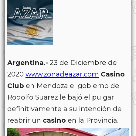
Argentina.-
23 de Diciembre de
2020
www.zonadeazar.com
Casino
Club
en Mendoza el gobierno de
Rodolfo Suarez le bajó el pulgar
definitivamente a su intención de
reabrir un
casino
en la Provincia.