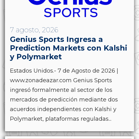
7 agosto, 2026
Genius Sports Ingresa a
Prediction Markets con Kalshi
y Polymarket
Estados Unidos.- 7 de Agosto de 2026 |
www.zonadeazar.com Genius Sports
ingresó formalmente al sector de los
mercados de predicción mediante dos
acuerdos independientes con Kalshi y
Polymarket, plataformas reguladas...