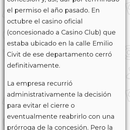
el permiso el año pasado. En
octubre el casino oficial
(concesionado a Casino Club) que
estaba ubicado en la calle Emilio
Civit de ese departamento cerró
definitivamente.
La empresa recurrió
administrativamente la decisión
para evitar el cierre o
eventualmente reabrirlo con una
prórroga de la concesión. Pero la