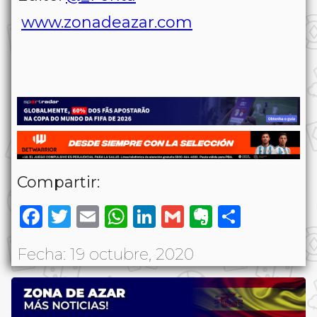
www.zonadeazar.com
Compartir:
Facebook
Twitter
Email
WhatsApp
LinkedIn
Gmail
Evernote
Share
Fecha: 19 octubre, 2020