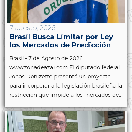
7 agosto, 2026
Brasil Busca Limitar por Ley
los Mercados de Predicción
Brasil.- 7 de Agosto de 2026 |
www.zonadeazar.com El diputado federal
Jonas Donizette presentó un proyecto
para incorporar a la legislación brasileña la
restricción que impide a los mercados de...