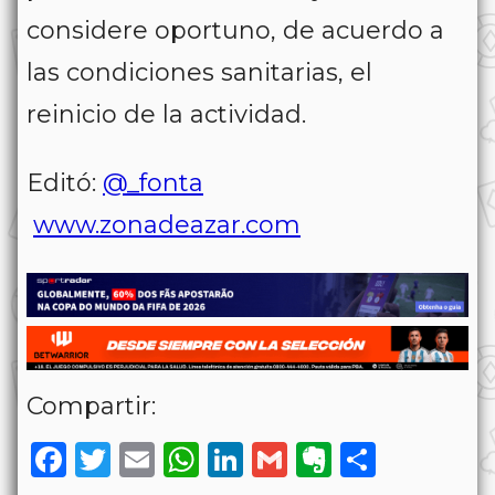
considere oportuno, de acuerdo a
las condiciones sanitarias, el
reinicio de la actividad.
Editó:
@_fonta
www.zonadeazar.com
Compartir:
Facebook
Twitter
Email
WhatsApp
LinkedIn
Gmail
Evernote
Share