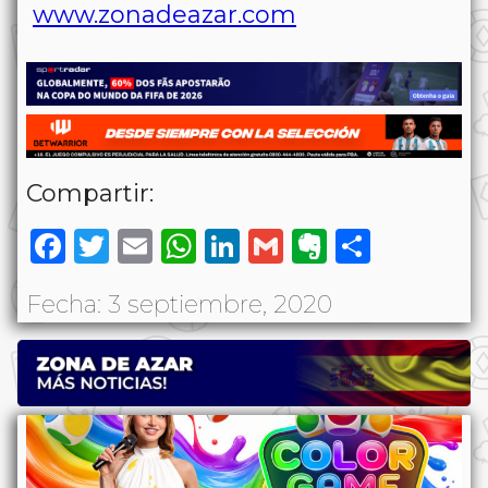
www.zonadeazar.com
Compartir:
Facebook
Twitter
Email
WhatsApp
LinkedIn
Gmail
Evernote
Share
Fecha: 3 septiembre, 2020