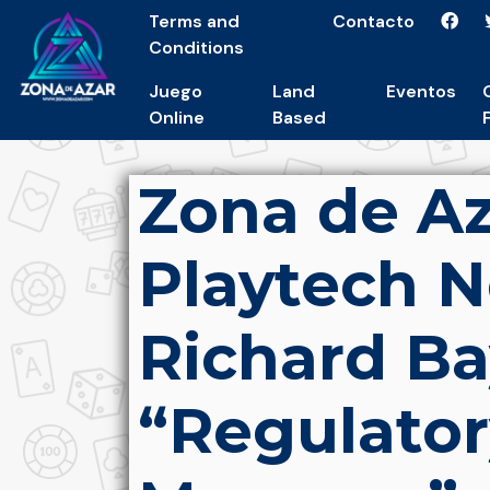
Terms and
Contacto
Conditions
Juego
Land
Eventos
Online
Based
Zona de Az
Playtech 
Richard Ba
“Regulato