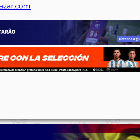
azar.com
p
n
l
ernote
Share