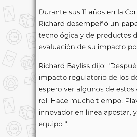
Durante sus 11 años en la Co
Richard desempeñó un papel 
tecnológica y de productos de
evaluación de su impacto pot
Richard Bayliss dijo: “Despu
impacto regulatorio de los de
espero ver algunos de estos
rol. Hace mucho tiempo, Pla
innovador en línea apostar,
equipo “.