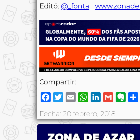
Editó:
@_fonta
www.zonade
Compartir:
Facebook
Twitter
Email
WhatsAp
LinkedI
Gmai
Ev
Fecha: 20 febrero, 2018