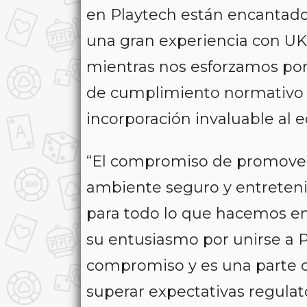
en Playtech están encantados
una gran experiencia con UKG
mientras nos esforzamos por 
de cumplimiento normativo 
incorporación invaluable al e
“El compromiso de promover
ambiente seguro y entreteni
para todo lo que hacemos en
su entusiasmo por unirse a P
compromiso y es una parte c
superar expectativas regulato