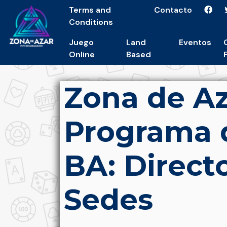
Terms and
Contacto
Conditions
Juego
Land
Eventos
Online
Based
Zona de Az
Programa 
BA: Direct
Sedes