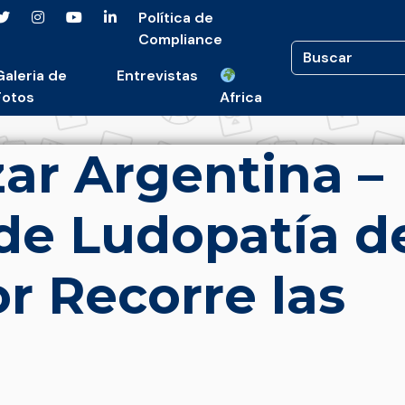
Política de
Compliance
Galeria de
Entrevistas
Fotos
Africa
ar Argentina –
de Ludopatía d
or Recorre las