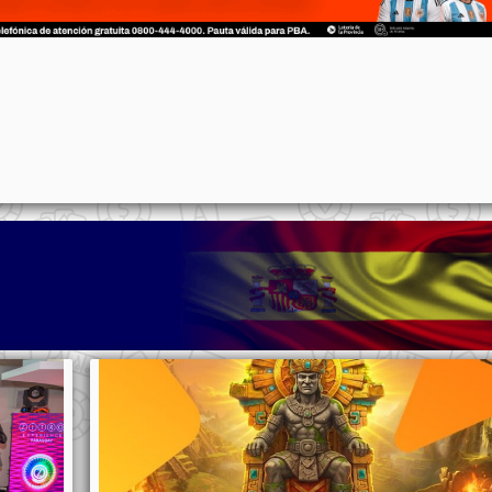
p
n
l
ernote
Share