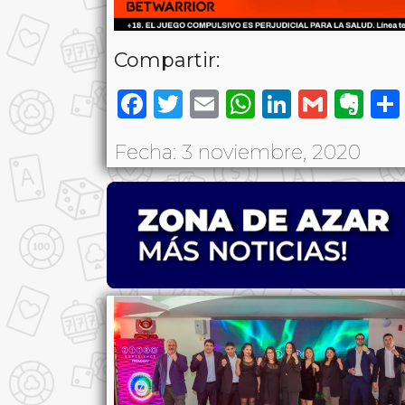
Compartir:
Facebook
Twitter
Email
WhatsAp
LinkedI
Gmai
Ev
Fecha: 3 noviembre, 2020