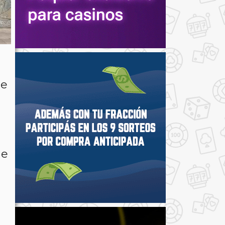
re
ue