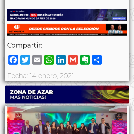
Compartir:
Facebook
Twitter
Email
WhatsApp
LinkedIn
Gmail
Evernote
Share
Fecha: 14 enero, 2021